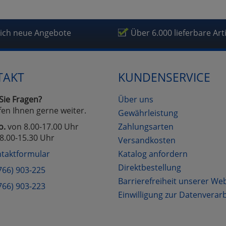
lich neue Angebote
Über 6.000 lieferbare Art
TAKT
KUNDENSERVICE
Sie Fragen?
Über uns
fen Ihnen gerne weiter.
Gewährleistung
o.
von 8.00-17.00 Uhr
Zahlungsarten
8.00-15.30 Uhr
Versandkosten
taktformular
Katalog anfordern
Direktbestellung
766) 903-225
Barrierefreiheit unserer We
766) 903-223
Einwilligung zur Datenverar