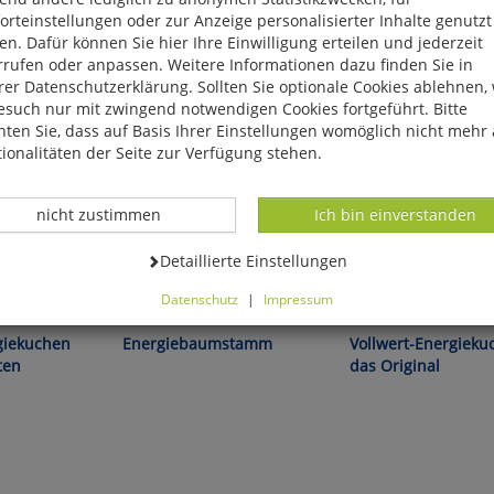
rteinstellungen oder zur Anzeige personalisierter Inhalte genutzt
n. Dafür können Sie hier Ihre Einwilligung erteilen und jederzeit
rrufen oder anpassen. Weitere Informationen dazu finden Sie in
er Datenschutzerklärung. Sollten Sie optionale Cookies ablehnen,
esuch nur mit zwingend notwendigen Cookies fortgeführt. Bitte
ten Sie, dass auf Basis Ihrer Einstellungen womöglich nicht mehr 
ionalitäten der Seite zur Verfügung stehen.
Datenverarbeitung -
Datenverarbeitung -
nicht zustimmen
Ich bin einverstanden
Datenverarbeitung -
Detaillierte Einstellungen
Datenschutz
|
Impressum
können Sie alle optionalen Cookies einstellen. Sollten Sie optionale
ies ablehnen, wird Ihr Besuch nur mit zwingend notwendigen Cook
giekuchen
Energiebaumstamm
Vollwert-Energieku
eführt. Bitte beachten Sie, dass auf Basis Ihrer Einstellungen womö
ten
das Original
 mehr alle Funktionalitäten der Seite zur Verfügung stehen.
n
tverständlich können Sie die Einstellungen jederzeit widerrufen o
ssen.