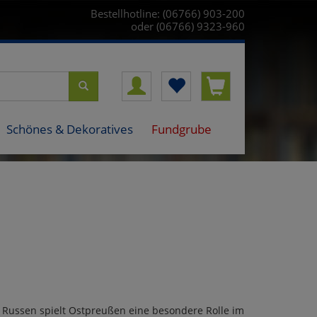
Bestellhotline: (06766) 903-200
oder (06766) 9323-960
Schönes & Dekoratives
Fundgrube
d Russen spielt Ostpreußen eine besondere Rolle im