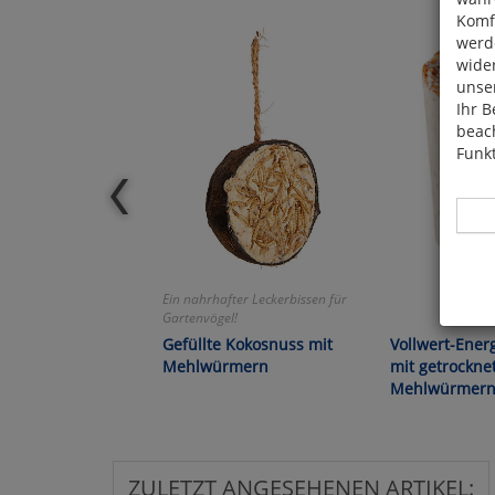
Komfo
werde
wide
unser
Ihr B
beach
Funkt
Ein nahrhafter Leckerbissen für
Gartenvögel!
Hier 
Cook
Gefüllte Kokosnuss mit
Vollwert-Ener
fortg
Mehlwürmern
mit getrockne
nicht
Mehlwürmer
Selbs
anpa
ZULETZT ANGESEHENEN ARTIKEL: