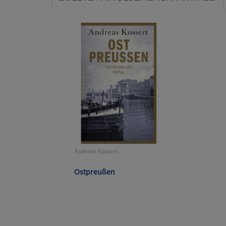
Ko
Wa
Pe
Ma
Um
Andreas Kossert:
Ostpreußen