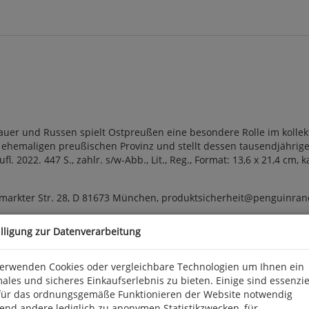
tauer und Russen spielt Ostpreußen eine besondere Rolle im kollek
 ehemaligen preußischen Provinz und stellt dessen tausendjährige
Aufl. 2022. 447 S., zahlr. s/w-Abb., Lit., Reg., Format: 13,6 x 21,4 c
arkter Str. 28, D 81673 München, produktsicherheit@penguinra
illigung zur Datenverarbeitung
verwenden Cookies oder vergleichbare Technologien um Ihnen ein
ales und sicheres Einkaufserlebnis zu bieten. Einige sind essenzie
für das ordnungsgemäße Funktionieren der Website notwendig
end andere lediglich zu anonymen Statistikzwecken, für