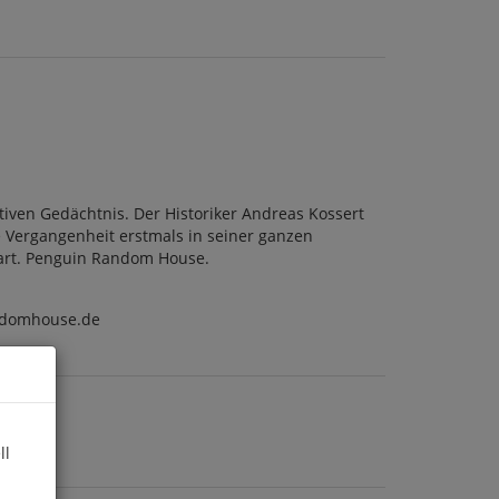
tiven Gedächtnis. Der Historiker Andreas Kossert
 Vergangenheit erstmals in seiner ganzen
m, kart. Penguin Random House.
ndomhouse.de
ll