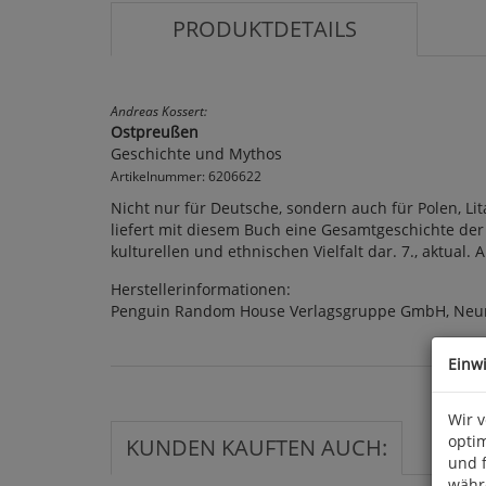
PRODUKTDETAILS
Andreas Kossert:
Ostpreußen
Geschichte und Mythos
Artikelnummer: 6206622
Nicht nur für Deutsche, sondern auch für Polen, Li
liefert mit diesem Buch eine Gesamtgeschichte der
kulturellen und ethnischen Vielfalt dar. 7., aktual. 
Herstellerinformationen:
Penguin Random House Verlagsgruppe GmbH, Neum
Einw
Wir 
optim
KUNDEN KAUFTEN AUCH:
und 
währ