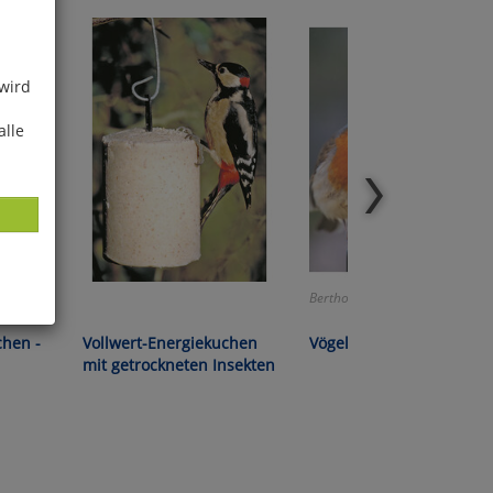
 wird
alle
Berthold/Mohr:
ies
chen -
Vollwert-Energiekuchen
Vögel füttern, aber richti
glich
mit getrockneten Insekten
der