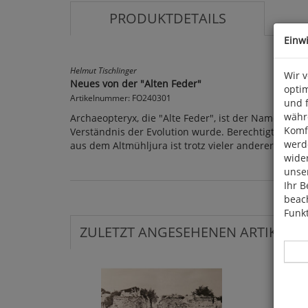
PRODUKTDETAILS
Einw
Helmut Tischlinger
Wir 
Neues von der "Alten Feder"
optim
Artikelnummer: FO240301
und 
währ
Archaeopteryx, die "Alte Feder", ist der Name für 
Komfo
Verständnis der Evolution wurde. Berechtigterweise
werde
aus dem Altmühljura ist trotz vieler anderer spekt
wide
unser
Ihr B
beach
Funkt
ZULETZT ANGESEHENEN ARTIKEL: