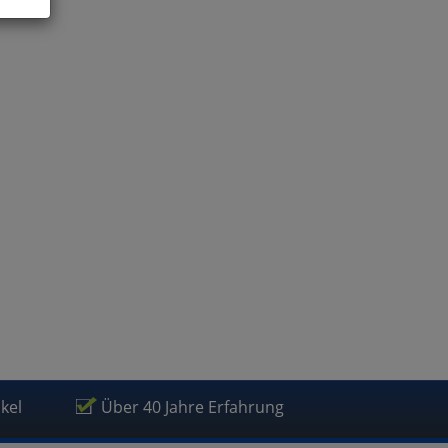
ies
glich
der
ikel
Über 40 Jahre Erfahrung