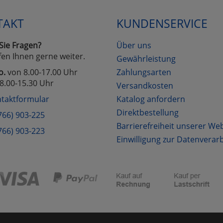
TAKT
KUNDENSERVICE
Cookies
Cookies
Alle Akzeptieren
Einstellungen speichern
Sie Fragen?
Über uns
zu Haupptseite Zustimmung D
zurück
fen Ihnen gerne weiter.
Gewährleistung
o.
von 8.00-17.00 Uhr
Zahlungsarten
8.00-15.30 Uhr
Versandkosten
taktformular
Katalog anfordern
Direktbestellung
766) 903-225
Barrierefreiheit unserer We
766) 903-223
Einwilligung zur Datenverar