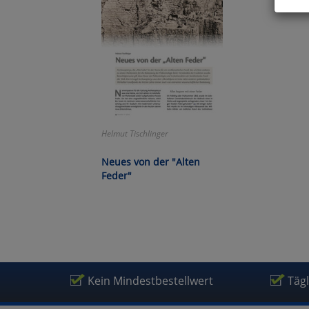
Hier 
Cook
fortg
nicht
Selbs
anpa
Ko
Helmut Tischlinger
Neues von der "Alten
Wa
Feder"
Pe
Ma
Kein Mindestbestellwert
Täg
Um