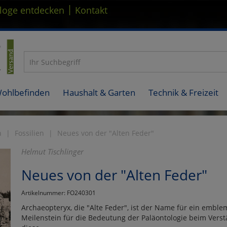
|
loge entdecken
Kontakt
Wohlbefinden
Haushalt & Garten
Technik & Freizeit
n
Fossilien
Neues von der "Alten Feder"
Helmut Tischlinger
Neues von der "Alten Feder"
Artikelnummer: FO240301
Archaeopteryx, die "Alte Feder", ist der Name für ein emble
Meilenstein für die Bedeutung der Paläontologie beim Verstä