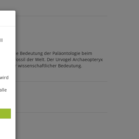
ll
ein für die Bedeutung der Paläontologie beim
testes Fossil der Welt. Der Urvogel Archaeopteryx
eminenter wissenschaftlicher Bedeutung.
 wird
alle