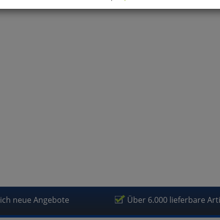
können Sie alle optionalen Cookies einstellen. Sollten Sie optionale
ies ablehnen, wird Ihr Besuch nur mit zwingend notwendigen Cook
eführt. Bitte beachten Sie, dass auf Basis Ihrer Einstellungen womö
 mehr alle Funktionalitäten der Seite zur Verfügung stehen.
tverständlich können Sie die Einstellungen jederzeit widerrufen o
ssen.
mfortfunktionen
renkorb für nächsten Besuch speichern
rsönliche Begrüßung
rketing
lich neue Angebote
Über 6.000 lieferbare Art
fragetools