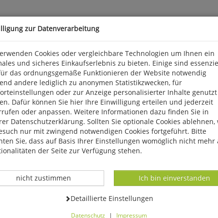
illigung zur Datenverarbeitung
verwenden Cookies oder vergleichbare Technologien um Ihnen ein
ales und sicheres Einkaufserlebnis zu bieten. Einige sind essenzie
für das ordnungsgemäße Funktionieren der Website notwendig
end andere lediglich zu anonymen Statistikzwecken, für
ein emblematisches Fossil, das wie kein anderes zu einem Meilenst
rteinstellungen oder zur Anzeige personalisierter Inhalte genutzt
 gilt diese Ikone der Paläontologie und Evolutionslehre als berühm
n. Dafür können Sie hier Ihre Einwilligung erteilen und jederzeit
akulärer Wirbeltier-Fossilfunde der letzten Jahre immer noch von 
rrufen oder anpassen. Weitere Informationen dazu finden Sie in
er Datenschutzerklärung. Sollten Sie optionale Cookies ablehnen,
esuch nur mit zwingend notwendigen Cookies fortgeführt. Bitte
ten Sie, dass auf Basis Ihrer Einstellungen womöglich nicht mehr 
ionalitäten der Seite zur Verfügung stehen.
Datenverarbeitung -
Datenverarbeitung -
nicht zustimmen
Ich bin einverstanden
Datenverarbeitung -
Detaillierte Einstellungen
Datenschutz
|
Impressum