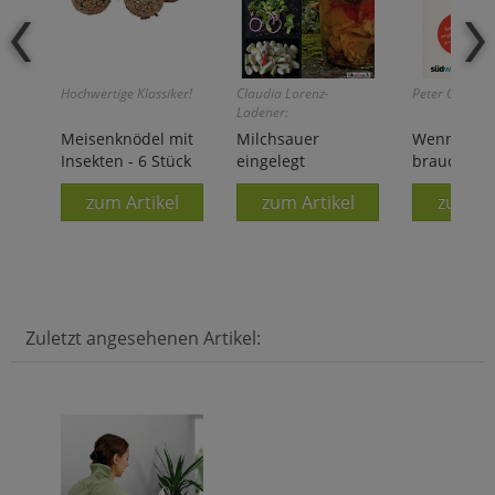
Hochwertige Klassiker!
Claudia Lorenz-
Peter C. Ambe
Ladener:
Meisenknödel mit
Milchsauer
Wenn der P
Insekten - 6 Stück
eingelegt
braucht
zum Artikel
zum Artikel
zum Ar
Zuletzt angesehenen Artikel: