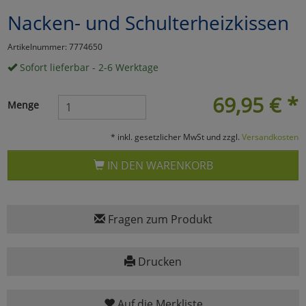
Nacken- und Schulterheizkissen
Marketing
Artikelnummer: 7774650
Umfragetools
Sofort lieferbar - 2-6 Werktage
69,95
€
*
Menge
Cookies
Alle Akzeptieren
* inkl. gesetzlicher MwSt und zzgl.
Versandkosten
Cookies
Einstellungen speichern
IN DEN WARENKORB
zu Haupptseite Zustimmun
zurück
Fragen zum Produkt
Drucken
Auf die Merkliste