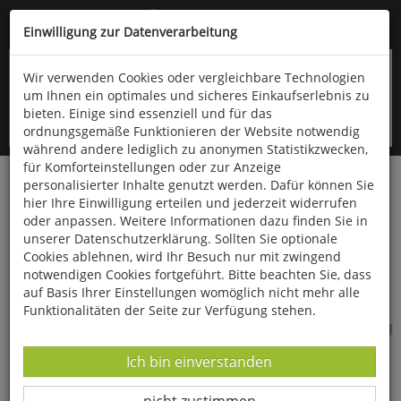
Kompletten Head der Seite überspringen
(06766) 903-200
oder (06766) 9323-960
Einwilligung zur Datenverarbeitung
Wir verwenden Cookies oder vergleichbare Technologien
um Ihnen ein optimales und sicheres Einkaufserlebnis zu
bieten. Einige sind essenziell und für das
ordnungsgemäße Funktionieren der Website notwendig
während andere lediglich zu anonymen Statistikzwecken,
für Komforteinstellungen oder zur Anzeige
personalisierter Inhalte genutzt werden. Dafür können Sie
Startseite
Gesundheit & Wohlbefinden
Diverses
hier Ihre Einwilligung erteilen und jederzeit widerrufen
oder anpassen. Weitere Informationen dazu finden Sie in
Nacken- und Schulterheizkissen
unserer Datenschutzerklärung. Sollten Sie optionale
Cookies ablehnen, wird Ihr Besuch nur mit zwingend
notwendigen Cookies fortgeführt. Bitte beachten Sie, dass
auf Basis Ihrer Einstellungen womöglich nicht mehr alle
Funktionalitäten der Seite zur Verfügung stehen.
Datenverarbeitung -
Ich bin einverstanden
Datenverarbeitung -