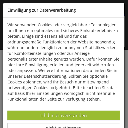
Kompletten Head der Seite überspringen
(06766) 903-200
oder (06766) 9323-960
Einwilligung zur Datenverarbeitung
Wir verwenden Cookies oder vergleichbare Technologien
um Ihnen ein optimales und sicheres Einkaufserlebnis zu
bieten. Einige sind essenziell und für das
ordnungsgemäße Funktionieren der Website notwendig
während andere lediglich zu anonymen Statistikzwecken,
für Komforteinstellungen oder zur Anzeige
personalisierter Inhalte genutzt werden. Dafür können Sie
Startseite
Gesundheit & Wohlbefinden
hier Ihre Einwilligung erteilen und jederzeit widerrufen
Salben & Tinkturen
oder anpassen. Weitere Informationen dazu finden Sie in
unserer Datenschutzerklärung. Sollten Sie optionale
Nachtkerzen-Balsam
Cookies ablehnen, wird Ihr Besuch nur mit zwingend
notwendigen Cookies fortgeführt. Bitte beachten Sie, dass
auf Basis Ihrer Einstellungen womöglich nicht mehr alle
Funktionalitäten der Seite zur Verfügung stehen.
Datenverarbeitung -
Ich bin einverstanden
Datenverarbeitung -