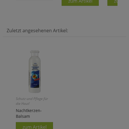
zum Artikel
zum Ar
Zuletzt angesehenen Artikel:
Schutz und Pflege für
die Haut!
Nachtkerzen-
Balsam
zum Artikel