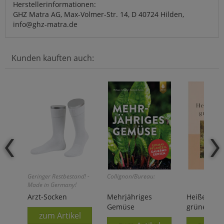
Herstellerinformationen:
GHZ Matra AG, Max-Volmer-Str. 14, D 40724 Hilden,
info@ghz-matra.de
Kunden kauften auch:
Geringer Restbestand! -
Collignon/Bureau:
Made in Germany!
Arzt-Socken
Mehrjähriges
Heiße Som
Gemüse
grüne Gärt
zum Artikel