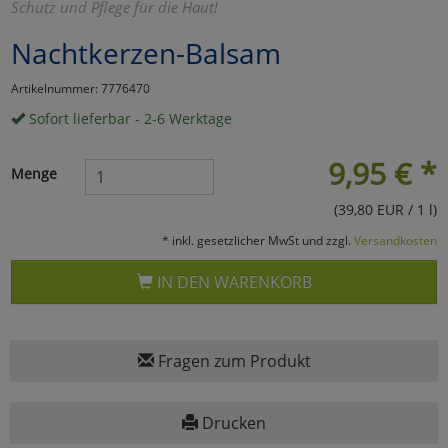
Schutz und Pflege für die Haut!
Marketing
Nachtkerzen-Balsam
Artikelnummer: 7776470
Umfragetools
Sofort lieferbar - 2-6 Werktage
9,95
€
*
Cookies
Alle Akzeptieren
Menge
(39,80 EUR / 1 l)
Cookies
Einstellungen speichern
* inkl. gesetzlicher MwSt und zzgl.
Versandkosten
zu Haupptseite Zustimmun
zurück
IN DEN WARENKORB
Fragen zum Produkt
Drucken