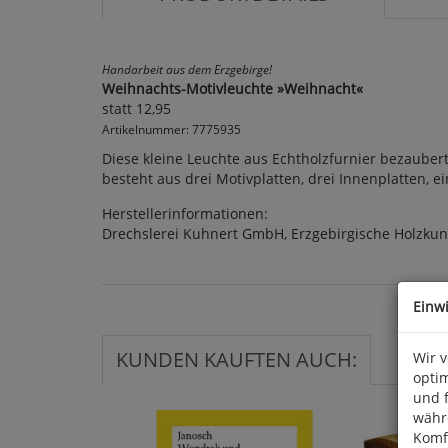
Handarbeit aus dem Erzgebirge!
Weihnachts-Motivleuchte »Weihnacht«
statt 12,95
Artikelnummer: 7775935
Diese kleine Leuchte aus Echtholzfurnier bezauber
besteht aus drei Motivplatten, drei Innenplatten, e
Herstellerinformationen:
Drechslerei Kuhnert GmbH, Erzgebirgische Holzkun
Einw
KUNDEN KAUFTEN AUCH:
Wir 
optim
und 
währ
Komfo