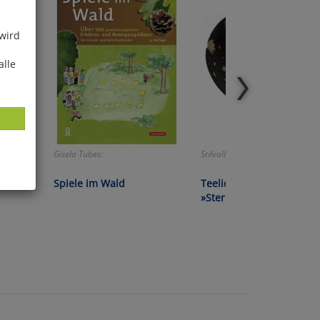
 wird
alle
Gisela Tubes:
Stilvoll und elegant!
Spiele im Wald
Teelichthalter
»Sternenhimmel«
ies
glich
der