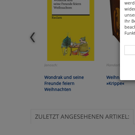
werde
wide
unser
Ihr B
beach
Funkt
Janosch:
Handarbeit aus d
Wondrak und seine
Weihnachts-M
Hier 
Freunde feiern
»Krippe«
Cook
Weihnachten
fortg
nicht
Selbs
anpa
ZULETZT ANGESEHENEN ARTIKEL:
Ko