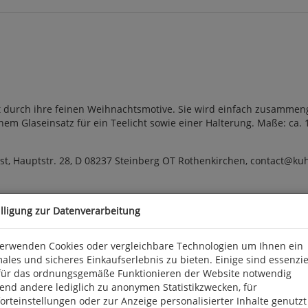
t durch ihre feinen Weihnachtsmotive. Sie wird einfach zusammeng
inem Glaseinsatz für ein Teelicht sowie einer Halterung. Maße: ca. 1
st, Hauptstr. 28, D 08237 Steinberg OT Rothenkirchen, contact@k
illigung zur Datenverarbeitung
verwenden Cookies oder vergleichbare Technologien um Ihnen ein
ales und sicheres Einkaufserlebnis zu bieten. Einige sind essenzie
für das ordnungsgemäße Funktionieren der Website notwendig
end andere lediglich zu anonymen Statistikzwecken, für
rteinstellungen oder zur Anzeige personalisierter Inhalte genutzt