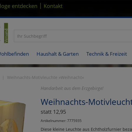
|
loge entdecken
Kontakt
Wohlbefinden
Haushalt & Garten
Technik & Freizeit
Weihnachts-Motivleuchte »Weihnacht«
Handarbeit aus dem Erzgebirge!
Weihnachts-Motivleuch
statt 12,95
Artikelnummer: 7775935
Diese kleine Leuchte aus Echtholzfurnier bez