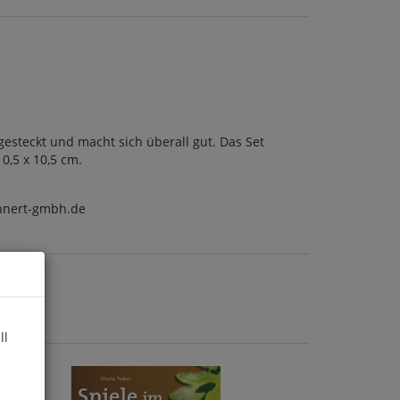
esteckt und macht sich überall gut. Das Set
0,5 x 10,5 cm.
uhnert-gmbh.de
ll