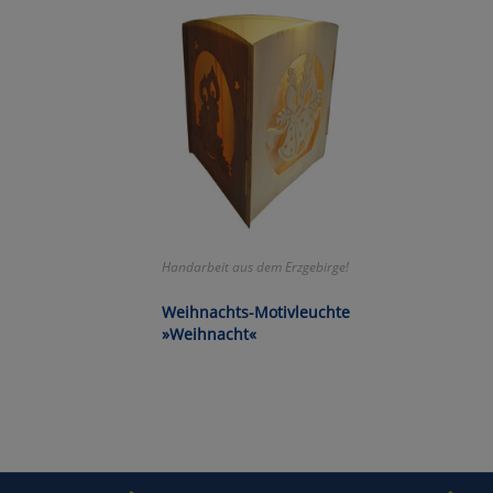
Wa
Pe
Ma
Um
Handarbeit aus dem Erzgebirge!
Weihnachts-Motivleuchte
»Weihnacht«