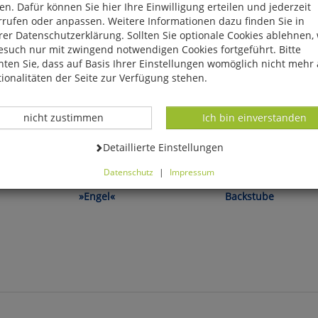
n. Dafür können Sie hier Ihre Einwilligung erteilen und jederzeit
rrufen oder anpassen. Weitere Informationen dazu finden Sie in
er Datenschutzerklärung. Sollten Sie optionale Cookies ablehnen,
esuch nur mit zwingend notwendigen Cookies fortgeführt. Bitte
ten Sie, dass auf Basis Ihrer Einstellungen womöglich nicht mehr 
ionalitäten der Seite zur Verfügung stehen.
Datenverarbeitung -
Datenverarbeitung -
nicht zustimmen
Ich bin einverstanden
Datenverarbeitung -
Detaillierte Einstellungen
em Erzgebirge!
Handarbeit aus dem Erzgebirge!
Datenschutz
|
Impressum
otivleuchte
Weihnachts-Motivleuchte
Die Weihnachts-
können Sie alle optionalen Cookies einstellen. Sollten Sie optionale
»Engel«
Backstube
ies ablehnen, wird Ihr Besuch nur mit zwingend notwendigen Cook
eführt. Bitte beachten Sie, dass auf Basis Ihrer Einstellungen womö
 mehr alle Funktionalitäten der Seite zur Verfügung stehen.
tverständlich können Sie die Einstellungen jederzeit widerrufen o
ssen.
mfortfunktionen