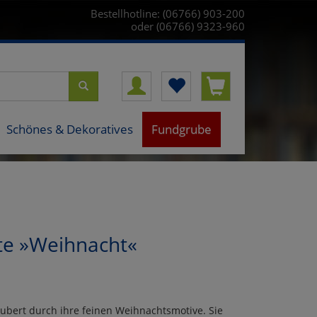
Bestellhotline: (06766) 903-200
oder (06766) 9323-960
Schönes & Dekoratives
Fundgrube
te »Weihnacht«
aubert durch ihre feinen Weihnachtsmotive. Sie