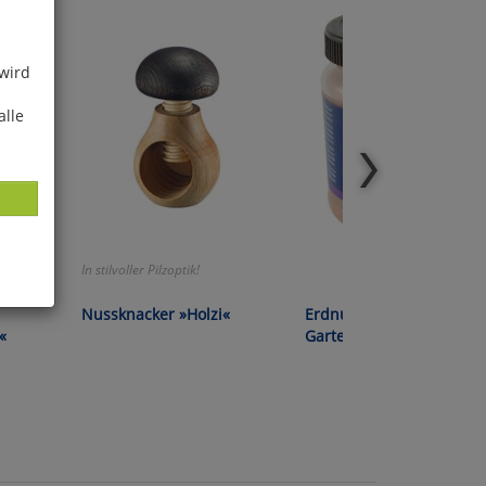
 wird
alle
In stilvoller Pilzoptik!
Nussknacker »Holzi«
Erdnussbutter für
ies
«
Gartenvögel
glich
der