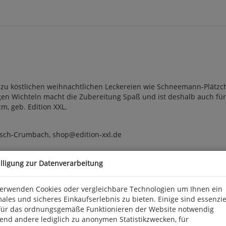
pte zu köstlichen weihnachtlichen Leckereien wie Schneemann-Plä
n Wichteln macht die Zubereitung Spaß und ist deshalb auch für 
cm, geb. Edition XXL.
kisch-Crumbach, shop@edition-xxl.de
illigung zur Datenverarbeitung
verwenden Cookies oder vergleichbare Technologien um Ihnen ein
ales und sicheres Einkaufserlebnis zu bieten. Einige sind essenzie
für das ordnungsgemäße Funktionieren der Website notwendig
end andere lediglich zu anonymen Statistikzwecken, für