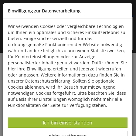
Kompletten Head der Seite überspringen
(06766) 903-200
oder (06766) 9323-960
Einwilligung zur Datenverarbeitung
Wir verwenden Cookies oder vergleichbare Technologien
um Ihnen ein optimales und sicheres Einkaufserlebnis zu
bieten. Einige sind essenziell und für das
ordnungsgemäße Funktionieren der Website notwendig
während andere lediglich zu anonymen Statistikzwecken,
für Komforteinstellungen oder zur Anzeige
personalisierter Inhalte genutzt werden. Dafür können Sie
Startseite
Bücher
Downloads
Zeitschriften
hier Ihre Einwilligung erteilen und jederzeit widerrufen
SportPraxis
oder anpassen. Weitere Informationen dazu finden Sie in
unserer Datenschutzerklärung. Sollten Sie optionale
Moderner Tanz in der Schule
Cookies ablehnen, wird Ihr Besuch nur mit zwingend
notwendigen Cookies fortgeführt. Bitte beachten Sie, dass
auf Basis Ihrer Einstellungen womöglich nicht mehr alle
Funktionalitäten der Seite zur Verfügung stehen.
Datenverarbeitung -
Ich bin einverstanden
Datenverarbeitung -