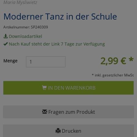
Maria Mysliwietz
Marketing
Moderner Tanz in der Schule
Artikelnummer: SP240309
Umfragetools
Downloadartikel
Nach Kauf steht der Link 7 Tage zur Verfügung
Cookies
Alle Akzeptieren
2,99
€
*
Menge
Cookies
Einstellungen speichern
* inkl. gesetzlicher MwSt
zu Haupptseite Zustimmun
zurück
IN DEN WARENKORB
Fragen zum Produkt
Drucken