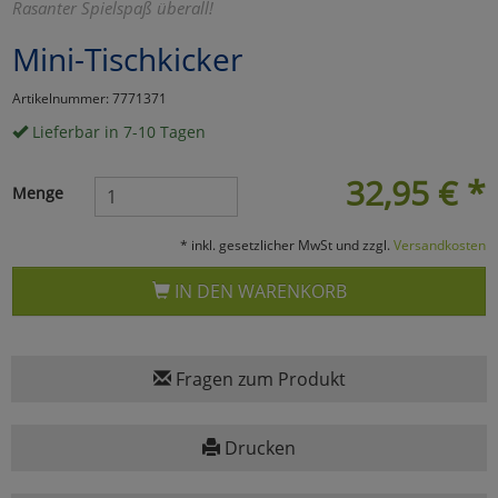
Rasanter Spielspaß überall!
Marketing
Mini-Tischkicker
Artikelnummer: 7771371
Umfragetools
Lieferbar in 7-10 Tagen
32,95
€
*
Cookies
Alle Akzeptieren
Menge
Cookies
Einstellungen speichern
* inkl. gesetzlicher MwSt und zzgl.
Versandkosten
zu Haupptseite Zustimmun
zurück
IN DEN WARENKORB
Fragen zum Produkt
Drucken