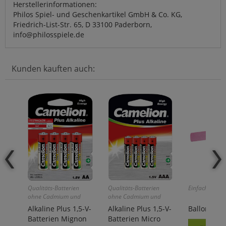
Herstellerinformationen:
Philos Spiel- und Geschenkartikel GmbH & Co. KG,
Friedrich-List-Str. 65, D 33100 Paderborn,
info@philosspiele.de
Kunden kauften auch:
Qualitäts-Batterien
Qualitäts-Batterien
Einfach und ge
ohne Cadmium und
ohne Cadmium und
Quecksilber!
Quecksilber!
Alkaline Plus 1,5-V-
Alkaline Plus 1,5-V-
Ballon-Hel
Batterien Mignon
Batterien Micro