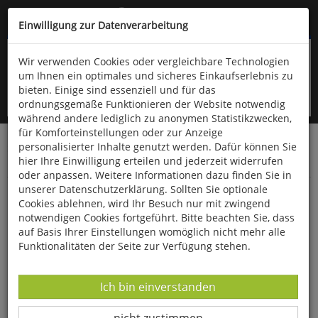
Kompletten Head der Seite überspringen
(06766) 903-200
oder (06766) 9323-960
Einwilligung zur Datenverarbeitung
Wir verwenden Cookies oder vergleichbare Technologien
um Ihnen ein optimales und sicheres Einkaufserlebnis zu
bieten. Einige sind essenziell und für das
ordnungsgemäße Funktionieren der Website notwendig
während andere lediglich zu anonymen Statistikzwecken,
für Komforteinstellungen oder zur Anzeige
personalisierter Inhalte genutzt werden. Dafür können Sie
Startseite
Technik & Freizeit
Spiel & Spaß
hier Ihre Einwilligung erteilen und jederzeit widerrufen
Gesellschaftsspiele
oder anpassen. Weitere Informationen dazu finden Sie in
unserer Datenschutzerklärung. Sollten Sie optionale
Mini-Tischkicker
Cookies ablehnen, wird Ihr Besuch nur mit zwingend
notwendigen Cookies fortgeführt. Bitte beachten Sie, dass
auf Basis Ihrer Einstellungen womöglich nicht mehr alle
Funktionalitäten der Seite zur Verfügung stehen.
Datenverarbeitung -
Ich bin einverstanden
Datenverarbeitung -