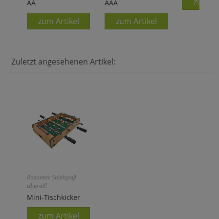
zum Ar
AA
AAA
zum Artikel
zum Artikel
Zuletzt angesehenen Artikel:
Rasanter Spielspaß
überall!
Mini-Tischkicker
zum Artikel