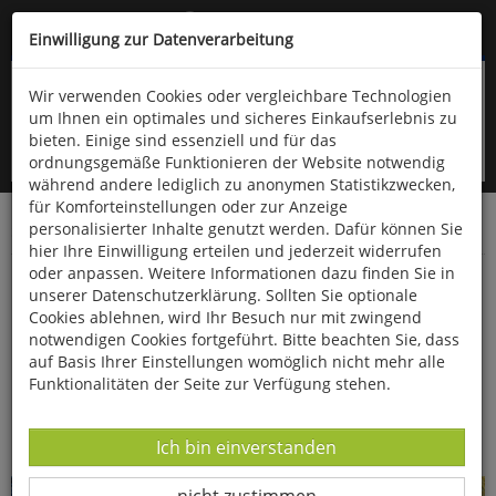
Kompletten Head der Seite überspringen
(06766) 903-200
oder (06766) 9323-960
Einwilligung zur Datenverarbeitung
Wir verwenden Cookies oder vergleichbare Technologien
um Ihnen ein optimales und sicheres Einkaufserlebnis zu
bieten. Einige sind essenziell und für das
ordnungsgemäße Funktionieren der Website notwendig
während andere lediglich zu anonymen Statistikzwecken,
für Komforteinstellungen oder zur Anzeige
personalisierter Inhalte genutzt werden. Dafür können Sie
Startseite
Bücher
Kunst
Bildende Kunst
hier Ihre Einwilligung erteilen und jederzeit widerrufen
oder anpassen. Weitere Informationen dazu finden Sie in
Kunstpostkarten »van Gogh«
unserer Datenschutzerklärung. Sollten Sie optionale
Cookies ablehnen, wird Ihr Besuch nur mit zwingend
notwendigen Cookies fortgeführt. Bitte beachten Sie, dass
auf Basis Ihrer Einstellungen womöglich nicht mehr alle
Funktionalitäten der Seite zur Verfügung stehen.
Datenverarbeitung -
Ich bin einverstanden
Datenverarbeitung -