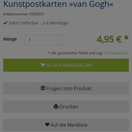
Kunstpostkarten »van Gogh«
Marketing
Artikelnummer: 6206357
Sofort lieferbar - 2-6 Werktage
Umfragetools
4,95
€
*
Menge
Cookies
Alle Akzeptieren
* inkl. gesetzlicher MwSt und zzgl.
Versandkosten
Cookies
Einstellungen speichern
IN DEN WARENKORB
zu Haupptseite Zustimmun
zurück
Fragen zum Produkt
Drucken
Auf die Merkliste