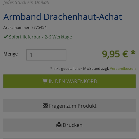
Jedes Stück ein Unikat!
Marketing
Armband Drachenhaut-Achat
Artikelnummer: 7775454
Umfragetools
Sofort lieferbar - 2-6 Werktage
9,95
€
*
Cookies
Alle Akzeptieren
Menge
Cookies
Einstellungen speichern
* inkl. gesetzlicher MwSt und zzgl.
Versandkosten
zu Haupptseite Zustimmun
zurück
IN DEN WARENKORB
Fragen zum Produkt
Drucken