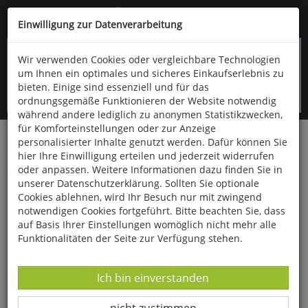
Kompletten Head der Seite überspringen
(06766) 903-200
oder (06766) 9323-960
Einwilligung zur Datenverarbeitung
Wir verwenden Cookies oder vergleichbare Technologien
um Ihnen ein optimales und sicheres Einkaufserlebnis zu
bieten. Einige sind essenziell und für das
ordnungsgemäße Funktionieren der Website notwendig
während andere lediglich zu anonymen Statistikzwecken,
für Komforteinstellungen oder zur Anzeige
personalisierter Inhalte genutzt werden. Dafür können Sie
Startseite
Schönes & Dekoratives
Uhren & Schmuck
hier Ihre Einwilligung erteilen und jederzeit widerrufen
Schmuck
oder anpassen. Weitere Informationen dazu finden Sie in
unserer Datenschutzerklärung. Sollten Sie optionale
Armband Drachenhaut-Achat
Cookies ablehnen, wird Ihr Besuch nur mit zwingend
notwendigen Cookies fortgeführt. Bitte beachten Sie, dass
auf Basis Ihrer Einstellungen womöglich nicht mehr alle
Funktionalitäten der Seite zur Verfügung stehen.
Datenverarbeitung -
Ich bin einverstanden
Datenverarbeitung -