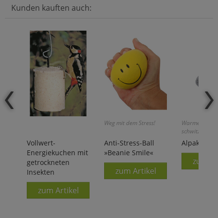
Kunden kauften auch:
Weg mit dem Stress!
Warme Füße, 
schwitzen!
Vollwert-
Anti-Stress-Ball
Alpaka-Wol
Energiekuchen mit
»Beanie Smile«
zum Ar
getrockneten
zum Artikel
Insekten
zum Artikel