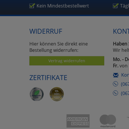
Um
Kein Mindestbestellwert
Täg
WIDERRUF
KON
Hier können Sie direkt eine
Haben 
Bestellung widerrufen:
Wir hel
Mo. - D
Vertrag widerrufen
Fr.
von 
Kon
ZERTIFIKATE
(06
(06