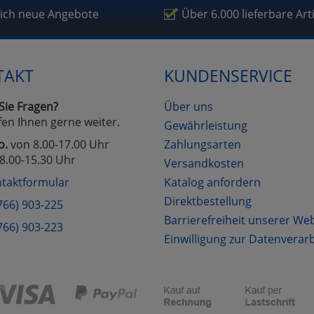
fragetools
lich neue Angebote
Über 6.000 lieferbare Art
Cookies
Cookies
Alle Akzeptieren
Einstellungen speichern
TAKT
KUNDENSERVICE
zu Haupptseite Zustimmung D
zurück
Sie Fragen?
Über uns
fen Ihnen gerne weiter.
Gewährleistung
o.
von 8.00-17.00 Uhr
Zahlungsarten
8.00-15.30 Uhr
Versandkosten
taktformular
Katalog anfordern
Direktbestellung
766) 903-225
Barrierefreiheit unserer We
766) 903-223
Einwilligung zur Datenverar