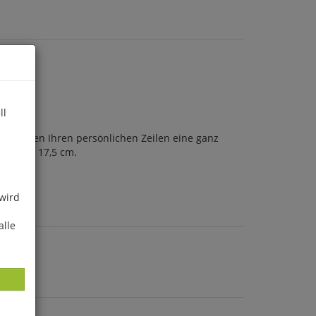
ll
iv geben Ihren persönlichen Zeilen eine ganz
 11,5 x 17,5 cm.
 wird
alle