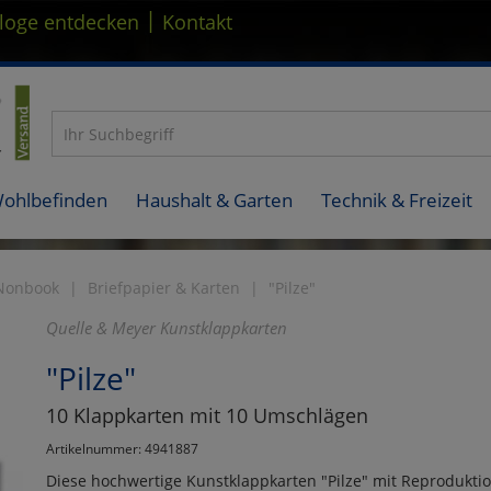
|
loge entdecken
Kontakt
Wohlbefinden
Haushalt & Garten
Technik & Freizeit
Nonbook
Briefpapier & Karten
"Pilze"
Quelle & Meyer Kunstklappkarten
"Pilze"
10 Klappkarten mit 10 Umschlägen
Artikelnummer: 4941887
Diese hochwertige Kunstklappkarten "Pilze" mit Reproduk