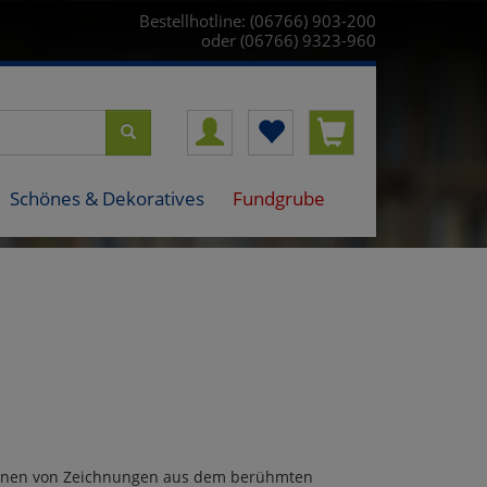
Bestellhotline: (06766) 903-200
oder (06766) 9323-960
Schönes & Dekoratives
Fundgrube
tionen von Zeichnungen aus dem berühmten