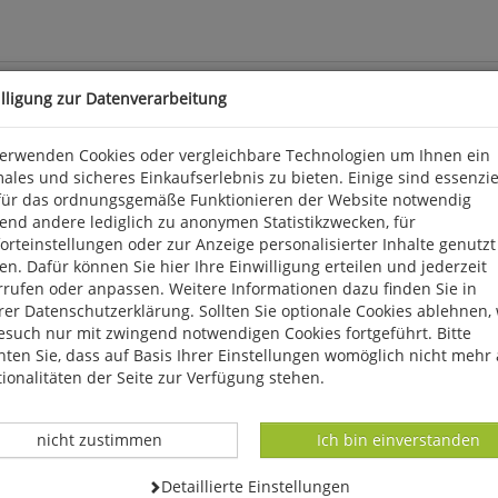
illigung zur Datenverarbeitung
verwenden Cookies oder vergleichbare Technologien um Ihnen ein
ales und sicheres Einkaufserlebnis zu bieten. Einige sind essenzie
für das ordnungsgemäße Funktionieren der Website notwendig
eproduktionen von Zeichnungen aus dem berühmten »Schmeil«-Arch
end andere lediglich zu anonymen Statistikzwecken, für
g. Jeweils 10 Karten mit 10 Motiven und 10 edlen Couverts. Format
rteinstellungen oder zur Anzeige personalisierter Inhalte genutzt
n. Dafür können Sie hier Ihre Einwilligung erteilen und jederzeit
rrufen oder anpassen. Weitere Informationen dazu finden Sie in
, D 56291 Wiebelsheim, kontakt@quelle-meyer.de
er Datenschutzerklärung. Sollten Sie optionale Cookies ablehnen,
esuch nur mit zwingend notwendigen Cookies fortgeführt. Bitte
ten Sie, dass auf Basis Ihrer Einstellungen womöglich nicht mehr 
ionalitäten der Seite zur Verfügung stehen.
Datenverarbeitung -
Datenverarbeitung -
nicht zustimmen
Ich bin einverstanden
Datenverarbeitung -
Detaillierte Einstellungen