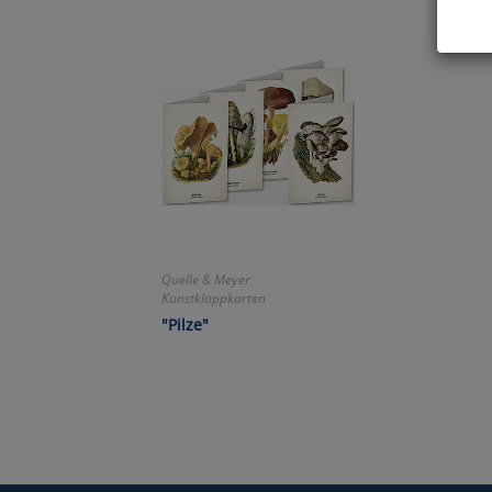
Hier 
Cook
fortg
nicht
Selbs
anpa
Ko
Quelle & Meyer
Kunstklappkarten
Wa
"Pilze"
Pe
Ma