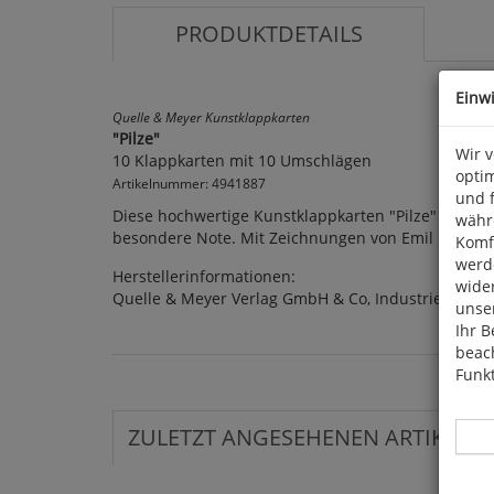
PRODUKTDETAILS
Einw
Quelle & Meyer Kunstklappkarten
"Pilze"
Wir 
10 Klappkarten mit 10 Umschlägen
optim
Artikelnummer: 4941887
und 
Diese hochwertige Kunstklappkarten "Pilze" mit R
währ
besondere Note. Mit Zeichnungen von Emil Doerstlin
Komfo
werde
Herstellerinformationen:
wide
Quelle & Meyer Verlag GmbH & Co, Industriepark 3
unser
Ihr B
beach
Funkt
ZULETZT ANGESEHENEN ARTIKEL: