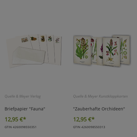
Quelle & Meyer Verlag
Quelle & Meyer Kunstklappkarten
Briefpapier "Fauna"
"Zauberhafte Orchideen"
12,95
€*
12,95
€*
GTIN 4260098550351
GTIN 4260098550313