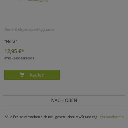
Quelle & Meyer Kunstklappkarten
"Flora"
12,95
€*
GTIN 4260098550078
Produkt KUNSTKLAPPKARTEN FLORA
kaufen
NACH OBEN
*Alle Preise verstehen sich inkl. gesetzlicher MwSt und zzgl.
Versandkosten