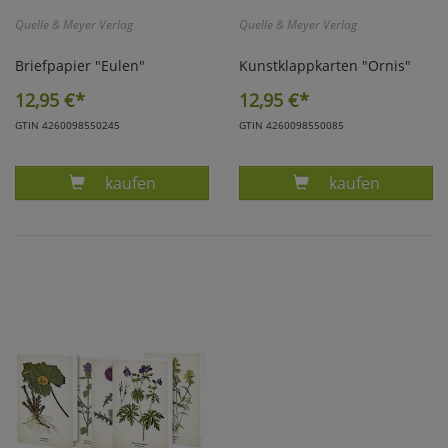
Quelle & Meyer Verlag
Quelle & Meyer Verlag
Briefpapier "Eulen"
Kunstklappkarten "Ornis"
12,95
€*
12,95
€*
GTIN 4260098550245
GTIN 4260098550085
Produkt BRIEFPAPIER EULEN
Produkt KUNST
kaufen
kaufen