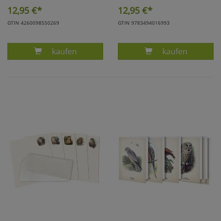
12,95
€*
12,95
€*
GTIN 4260098550269
GTIN 9783494016993
Produkt KUNSTKLAPPKARTEN EULEN
Produkt BRIEFP
kaufen
kaufen