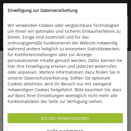
Kompletten Head der Seite überspringen
(06766) 903-200
oder (06766) 9323-960
Einwilligung zur Datenverarbeitung
Wir verwenden Cookies oder vergleichbare Technologien
um Ihnen ein optimales und sicheres Einkaufserlebnis zu
bieten. Einige sind essenziell und für das
ordnungsgemäße Funktionieren der Website notwendig
während andere lediglich zu anonymen Statistikzwecken,
für Komforteinstellungen oder zur Anzeige
personalisierter Inhalte genutzt werden. Dafür können Sie
Startseite
Bücher
Quelle & Meyer Verlag
Nonbook
hier Ihre Einwilligung erteilen und jederzeit widerrufen
Briefpapier & Karten
oder anpassen. Weitere Informationen dazu finden Sie in
unserer Datenschutzerklärung. Sollten Sie optionale
Briefpapier & Karten
Cookies ablehnen, wird Ihr Besuch nur mit zwingend
notwendigen Cookies fortgeführt. Bitte beachten Sie, dass
auf Basis Ihrer Einstellungen womöglich nicht mehr alle
Funktionalitäten der Seite zur Verfügung stehen.
Datenverarbeitung -
Ich bin einverstanden
Datenverarbeitung -