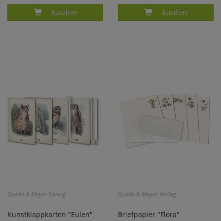
Produkt BRIEFPAPIER FAUNA
Produkt KUNS
kaufen
kaufen
Quelle & Meyer Verlag
Quelle & Meyer Verlag
Kunstklappkarten "Eulen"
Briefpapier "Flora"