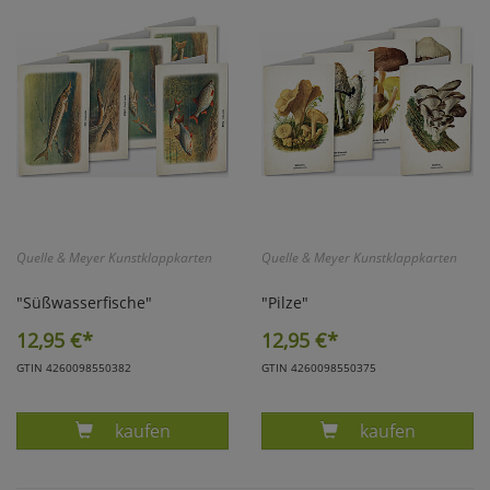
Marketing
Umfragetools
Cookies
Alle Akzeptieren
Cookies
Einstellungen speichern
Quelle & Meyer Kunstklappkarten
Quelle & Meyer Kunstklappkarten
zu Haupptseite Zustimmun
zurück
"Süßwasserfische"
"Pilze"
12,95
€*
12,95
€*
GTIN 4260098550382
GTIN 4260098550375
Produkt KUNSTKLAPPKARTEN SÜSSWASSERF
Produkt KUNST
kaufen
kaufen