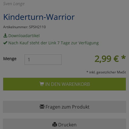
Sven Lange
Marketing
Kinderturn-Warrior
Umfragetools
Artikelnummer: SPSH2110
Downloadartikel
Nach Kauf steht der Link 7 Tage zur Verfügung
Cookies
Alle Akzeptieren
2,99
€
*
Menge
Cookies
Einstellungen speichern
* inkl. gesetzlicher MwSt
zu Haupptseite Zustimmun
zurück
IN DEN WARENKORB
Fragen zum Produkt
Drucken