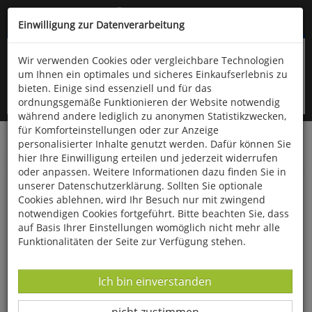
Kompletten Head der Seite überspringen
(06766) 903-200
oder (06766) 9323-960
Einwilligung zur Datenverarbeitung
Wir verwenden Cookies oder vergleichbare Technologien
um Ihnen ein optimales und sicheres Einkaufserlebnis zu
bieten. Einige sind essenziell und für das
ordnungsgemäße Funktionieren der Website notwendig
während andere lediglich zu anonymen Statistikzwecken,
für Komforteinstellungen oder zur Anzeige
personalisierter Inhalte genutzt werden. Dafür können Sie
Startseite
Bücher
Downloads
Zeitschriften
hier Ihre Einwilligung erteilen und jederzeit widerrufen
SportPraxis
oder anpassen. Weitere Informationen dazu finden Sie in
unserer Datenschutzerklärung. Sollten Sie optionale
Kinderturn-Warrior
Cookies ablehnen, wird Ihr Besuch nur mit zwingend
notwendigen Cookies fortgeführt. Bitte beachten Sie, dass
auf Basis Ihrer Einstellungen womöglich nicht mehr alle
Funktionalitäten der Seite zur Verfügung stehen.
Datenverarbeitung -
Ich bin einverstanden
Datenverarbeitung -