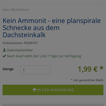
Marketing
Gero Moosleitner
Kein Ammonit - eine planspirale
Umfragetools
Schnecke aus dem
Dachsteinkalk
Cookies
Alle Akzeptieren
Artikelnummer: FO200107
Cookies
Einstellungen speichern
Downloadartikel
Nach Kauf steht der Link 7 Tage zur Verfügung
zu Haupptseite Zustimmun
zurück
1,99
€
*
Menge
* inkl. gesetzlicher MwSt
IN DEN WARENKORB