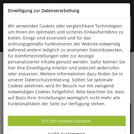
Kompletten Head der Seite überspringen
(06766) 903-200
oder (06766) 9323-960
Einwilligung zur Datenverarbeitung
Wir verwenden Cookies oder vergleichbare Technologien
um Ihnen ein optimales und sicheres Einkaufserlebnis zu
bieten. Einige sind essenziell und für das
ordnungsgemäße Funktionieren der Website notwendig
während andere lediglich zu anonymen Statistikzwecken,
für Komforteinstellungen oder zur Anzeige
personalisierter Inhalte genutzt werden. Dafür können Sie
Startseite
Bücher
Downloads
Zeitschriften
hier Ihre Einwilligung erteilen und jederzeit widerrufen
Fossilien
oder anpassen. Weitere Informationen dazu finden Sie in
unserer Datenschutzerklärung. Sollten Sie optionale
Kein Ammonit - eine planspirale Schnecke aus
Cookies ablehnen, wird Ihr Besuch nur mit zwingend
dem Dachsteinkalk
notwendigen Cookies fortgeführt. Bitte beachten Sie, dass
auf Basis Ihrer Einstellungen womöglich nicht mehr alle
Funktionalitäten der Seite zur Verfügung stehen.
Datenverarbeitung -
Ich bin einverstanden
Datenverarbeitung -