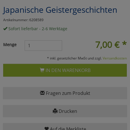
Japanische Geistergeschichten
Marketing
Artikelnummer: 6208589
Umfragetools
Sofort lieferbar - 2-6 Werktage
7,00
€
*
Menge
Cookies
Alle Akzeptieren
* inkl. gesetzlicher MwSt und zzgl.
Versandkosten
Cookies
Einstellungen speichern
IN DEN WARENKORB
zu Haupptseite Zustimmun
zurück
Fragen zum Produkt
Drucken
Auf die Merkliste