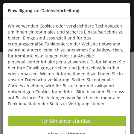
Kompletten Head der Seite überspringen
(06766) 903-200
oder (06766) 9323-960
Einwilligung zur Datenverarbeitung
Wir verwenden Cookies oder vergleichbare Technologien
um Ihnen ein optimales und sicheres Einkaufserlebnis zu
bieten. Einige sind essenziell und für das
ordnungsgemäße Funktionieren der Website notwendig
während andere lediglich zu anonymen Statistikzwecken,
für Komforteinstellungen oder zur Anzeige
personalisierter Inhalte genutzt werden. Dafür können Sie
Startseite
Bücher
Literatur
Diverses
hier Ihre Einwilligung erteilen und jederzeit widerrufen
oder anpassen. Weitere Informationen dazu finden Sie in
Japanische Geistergeschichten
unserer Datenschutzerklärung. Sollten Sie optionale
Cookies ablehnen, wird Ihr Besuch nur mit zwingend
notwendigen Cookies fortgeführt. Bitte beachten Sie, dass
auf Basis Ihrer Einstellungen womöglich nicht mehr alle
Funktionalitäten der Seite zur Verfügung stehen.
Datenverarbeitung -
Ich bin einverstanden
Datenverarbeitung -