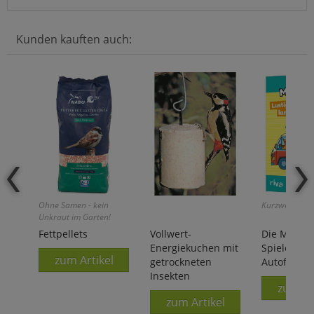
Kunden kauften auch:
Ohne Samen - kein
Kurzweil garan
Unkraut im Garten!
Fettpellets
Vollwert-
Die Maus -
Energiekuchen mit
Spiele für 
zum Artikel
getrockneten
Autofahrte
Insekten
zum Ar
zum Artikel