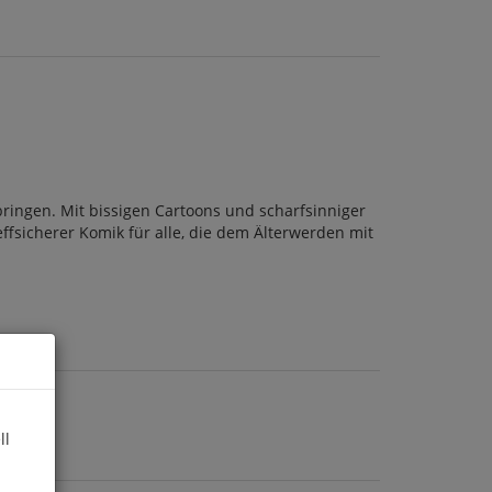
ringen. Mit bissigen Cartoons und scharfsinniger
effsicherer Komik für alle, die dem Älterwerden mit
ll