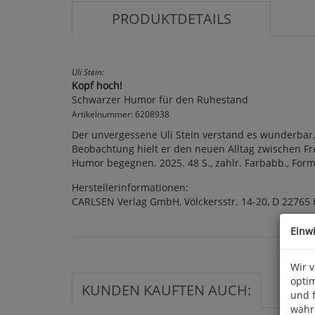
PRODUKTDETAILS
Uli Stein:
Kopf hoch!
Schwarzer Humor für den Ruhestand
Artikelnummer: 6208938
Der unvergessene Uli Stein verstand es wunderbar,
Beobachtung hielt er den neuen Alltag zwischen Frei
Humor begegnen. 2025. 48 S., zahlr. Farbabb., Forma
Herstellerinformationen:
CARLSEN Verlag GmbH, Völckersstr. 14-20, D 22765
Einw
Wir 
optim
KUNDEN KAUFTEN AUCH:
und 
währ