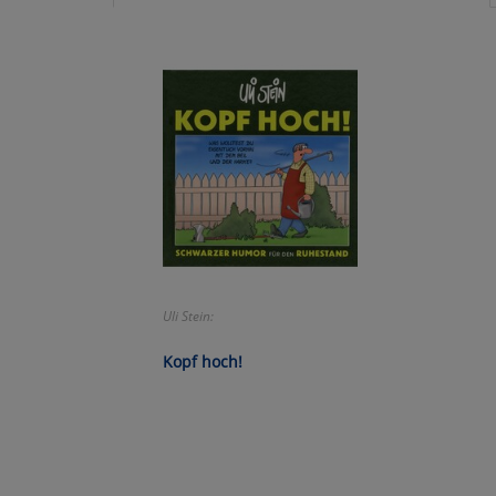
Ko
Wa
Pe
Ma
Um
Uli Stein:
Kopf hoch!