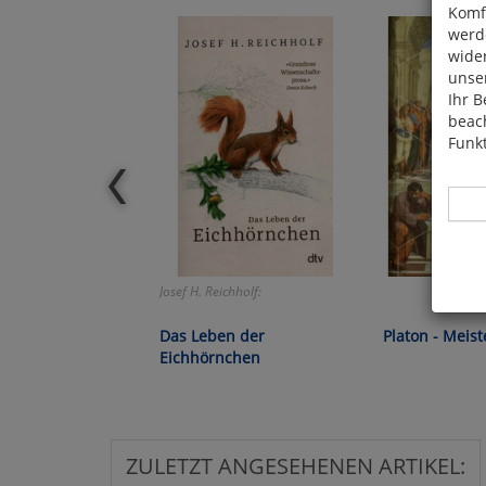
Komfo
werde
wide
unser
Ihr B
beach
Funkt
Josef H. Reichholf:
Hier 
Cook
Das Leben der
Platon - Meist
fortg
Eichhörnchen
nicht
Selbs
anpa
ZULETZT ANGESEHENEN ARTIKEL: