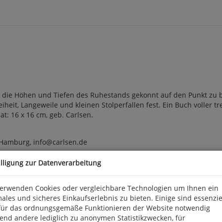
 die Höhen und Tiefen des Ruhestands gekonnt auf den Punkt zu b
heit, Langeweile und kleinen Stolperfallen fest. Ein Buch voller tr
t: 16 x 16 cm, geb. Carlsen.
 Hamburg, info@carlsen.de
illigung zur Datenverarbeitung
verwenden Cookies oder vergleichbare Technologien um Ihnen ein
ales und sicheres Einkaufserlebnis zu bieten. Einige sind essenzie
für das ordnungsgemäße Funktionieren der Website notwendig
end andere lediglich zu anonymen Statistikzwecken, für