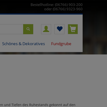
Bestellhotline: (06766) 903-200
oder (06766) 9323-960
Schönes & Dekoratives
Fundgrube
hen und Tiefen des Ruhestands gekonnt auf den