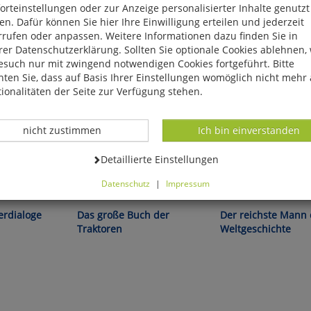
rteinstellungen oder zur Anzeige personalisierter Inhalte genutzt
n. Dafür können Sie hier Ihre Einwilligung erteilen und jederzeit
rrufen oder anpassen. Weitere Informationen dazu finden Sie in
er Datenschutzerklärung. Sollten Sie optionale Cookies ablehnen,
esuch nur mit zwingend notwendigen Cookies fortgeführt. Bitte
ten Sie, dass auf Basis Ihrer Einstellungen womöglich nicht mehr 
ionalitäten der Seite zur Verfügung stehen.
Datenverarbeitung -
Datenverarbeitung -
nicht zustimmen
Ich bin einverstanden
Datenverarbeitung -
Detaillierte Einstellungen
Datenschutz
|
Impressum
Albert Mößmer:
Greg Steinmetz:
können Sie alle optionalen Cookies einstellen. Sollten Sie optionale
ies ablehnen, wird Ihr Besuch nur mit zwingend notwendigen Cook
erdialoge
Das große Buch der
Der reichste Mann 
eführt. Bitte beachten Sie, dass auf Basis Ihrer Einstellungen womö
Traktoren
Weltgeschichte
 mehr alle Funktionalitäten der Seite zur Verfügung stehen.
tverständlich können Sie die Einstellungen jederzeit widerrufen o
ssen.