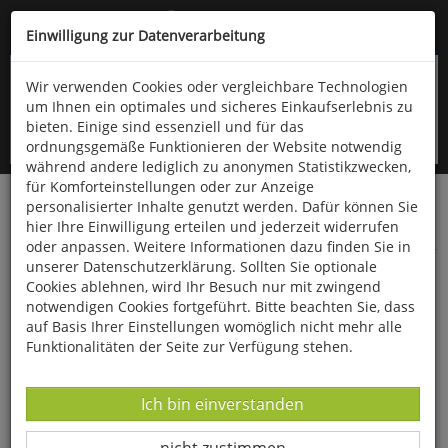
Kompletten Head der Seite überspringen
(06766) 903-200
oder (06766) 9323-960
Einwilligung zur Datenverarbeitung
Wir verwenden Cookies oder vergleichbare Technologien
um Ihnen ein optimales und sicheres Einkaufserlebnis zu
bieten. Einige sind essenziell und für das
ordnungsgemäße Funktionieren der Website notwendig
während andere lediglich zu anonymen Statistikzwecken,
für Komforteinstellungen oder zur Anzeige
personalisierter Inhalte genutzt werden. Dafür können Sie
Startseite
Bücher
Downloads
Zeitschriften
hier Ihre Einwilligung erteilen und jederzeit widerrufen
SportPraxis
oder anpassen. Weitere Informationen dazu finden Sie in
unserer Datenschutzerklärung. Sollten Sie optionale
Hoops For Schools - Basketball-Unterricht mit
Cookies ablehnen, wird Ihr Besuch nur mit zwingend
App
notwendigen Cookies fortgeführt. Bitte beachten Sie, dass
auf Basis Ihrer Einstellungen womöglich nicht mehr alle
Funktionalitäten der Seite zur Verfügung stehen.
Datenverarbeitung -
Ich bin einverstanden
Datenverarbeitung -