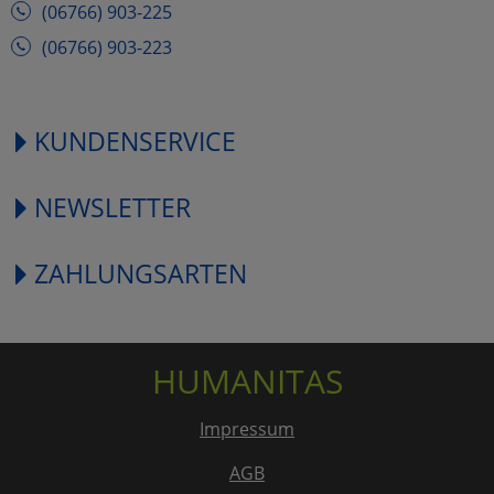
(06766) 903-225
(06766) 903-223
KUNDENSERVICE
NEWSLETTER
ZAHLUNGSARTEN
HUMANITAS
Impressum
AGB