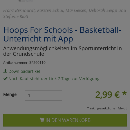
Marketing
Franz Bernhardt, Karsten Schul, Mai Geisen, Deborah Seipp und
Stefanie Klatt
Hoops For Schools - Basketball-
Umfragetools
Unterricht mit App
Anwendungsmöglichkeiten im Sportunterricht in
Cookies
Alle Akzeptieren
der Grundschule
Cookies
Einstellungen speichern
Artikelnummer: SP260110
Downloadartikel
zu Haupptseite Zustimmun
zurück
Nach Kauf steht der Link 7 Tage zur Verfügung
2,99
€
*
Menge
* inkl. gesetzlicher MwSt
IN DEN WARENKORB