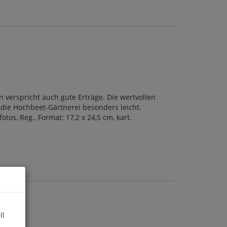
 verspricht auch gute Erträge. Die wertvollen
 die Hochbeet-Gärtnerei besonders leicht.
tos, Reg., Format: 17,2 x 24,5 cm, kart.
ll