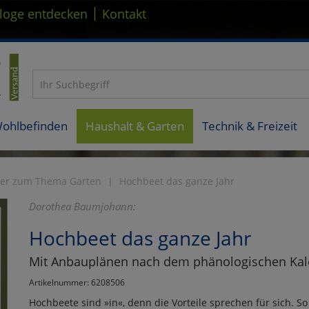
|
loge entdecken
Kontakt
Wohlbefinden
Haushalt & Garten
Technik & Freizeit
er zum Thema Garten
Hochbeet das ganze Jahr
Dorothea Baumjohann:
Hochbeet das ganze Jahr
Mit Anbauplänen nach dem phänologischen Kal
Artikelnummer: 6208506
Hochbeete sind »in«, denn die Vorteile sprechen für sich. S