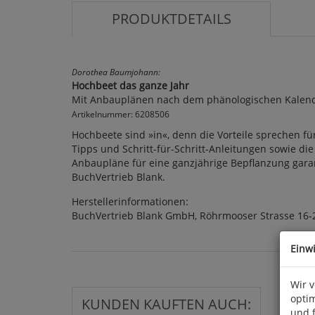
PRODUKTDETAILS
Dorothea Baumjohann:
Hochbeet das ganze Jahr
Mit Anbauplänen nach dem phänologischen Kalen
Artikelnummer: 6208506
Hochbeete sind »in«, denn die Vorteile sprechen fü
Tipps und Schritt-für-Schritt-Anleitungen sowie di
Anbaupläne für eine ganzjährige Bepflanzung garantie
BuchVertrieb Blank.
Herstellerinformationen:
BuchVertrieb Blank GmbH, Röhrmooser Strasse 16-2
Einw
Wir 
optim
KUNDEN KAUFTEN AUCH:
und 