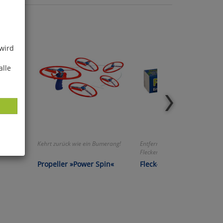
 wird
alle
aus dem
Kehrt zurück wie ein Bumerang!
Entfernt selbst hartnäckige
Flecken!
ies
Propeller »Power Spin«
Fleck-weg-Stift
glich
der