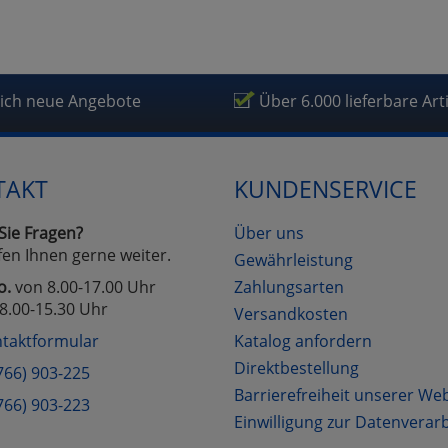
lich neue Angebote
Über 6.000 lieferbare Art
TAKT
KUNDENSERVICE
Sie Fragen?
Über uns
fen Ihnen gerne weiter.
Gewährleistung
o.
von 8.00-17.00 Uhr
Zahlungsarten
8.00-15.30 Uhr
Versandkosten
taktformular
Katalog anfordern
Direktbestellung
766) 903-225
Barrierefreiheit unserer We
766) 903-223
Einwilligung zur Datenverar