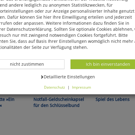
end andere lediglich zu anonymen Statistikzwecken, für
rteinstellungen oder zur Anzeige personalisierter Inhalte genutzt
n. Dafür können Sie hier Ihre Einwilligung erteilen und jederzeit
rrufen oder anpassen. Weitere Informationen dazu finden Sie in
er Datenschutzerklärung. Sollten Sie optionale Cookies ablehnen,
esuch nur mit zwingend notwendigen Cookies fortgeführt. Bitte
ten Sie, dass auf Basis Ihrer Einstellungen womöglich nicht mehr 
ionalitäten der Seite zur Verfügung stehen.
Datenverarbeitung -
Datenverarbeitung -
nicht zustimmen
Ich bin einverstanden
Datenverarbeitung -
Detaillierte Einstellungen
ler Begleiter!
Sicher ist sicher!
Das Kombinationsspiel 
Datenschutz
|
Impressum
alten China!
können Sie alle optionalen Cookies einstellen. Sollten Sie optionale
ies ablehnen, wird Ihr Besuch nur mit zwingend notwendigen Cook
tte »Ein
Notfall-Geldscheinkapsel
Spiel des Lebens
eführt. Bitte beachten Sie, dass auf Basis Ihrer Einstellungen womö
«
für den Schlüsselbund
 mehr alle Funktionalitäten der Seite zur Verfügung stehen.
tverständlich können Sie die Einstellungen jederzeit widerrufen o
ssen.