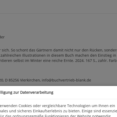
der
r sich. So schont das Gärtnern damit nicht nur den Rücken, sondern
e zahlreichen Illustrationen in diesem Buch machen den Einstieg in
ren selbst im Winter eine reiche Ernte. 2024. 167 S., zahlr. Farbfo
0, D 85256 Vierkirchen, info@buchvertrieb-blank.de
illigung zur Datenverarbeitung
verwenden Cookies oder vergleichbare Technologien um Ihnen ein
ales und sicheres Einkaufserlebnis zu bieten. Einige sind essenzie
für das ordnungsgemäße Funktionieren der Website notwendig