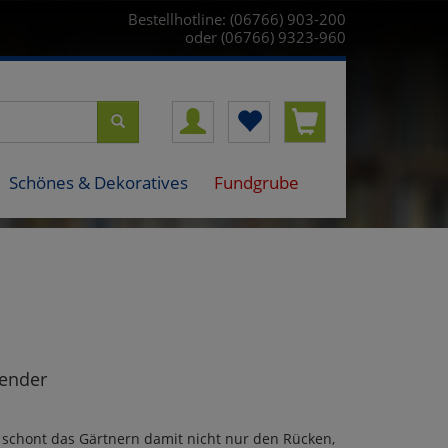
Bestellhotline: (06766) 903-200
oder (06766) 9323-960
Schönes & Dekoratives
Fundgrube
ender
o schont das Gärtnern damit nicht nur den Rücken,