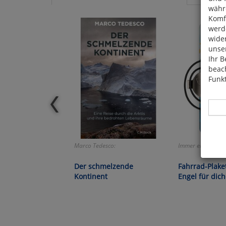
währ
Komfo
werde
wide
unser
Ihr B
beach
Funkt
Marco Tedesco:
Immer ein liebevol
Hier 
Cook
Der schmelzende
Fahrrad-Plake
fortg
Kontinent
Engel für dich
nicht
Selbs
anpa