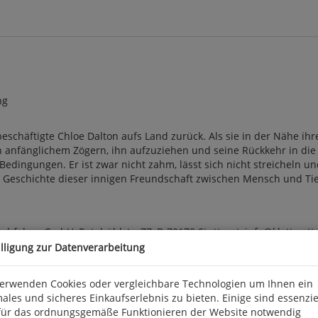
ng
schäftigte Chloe Dalton aufs Land zurück. Als sie in der Nähe ih
h anfänglichem Zögern, ihn aufzuziehen und seine Rückkehr in die
n Bedingungen. Er ist zwar nicht zahm, lässt sich nicht streicheln 
e Geschichte dieser innigen Freundschaft zwischen Mensch und Tier.
achfolger GmbH, Rotebühlstr. 77, D 70178 Stuttgart, info@klett-cott
illigung zur Datenverarbeitung
verwenden Cookies oder vergleichbare Technologien um Ihnen ein
ales und sicheres Einkaufserlebnis zu bieten. Einige sind essenzie
für das ordnungsgemäße Funktionieren der Website notwendig