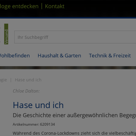
|
loge entdecken
Kontakt
Wohlbefinden
Haushalt & Garten
Technik & Freizeit
ogie
Hase und ich
Chloe Dalton:
Hase und ich
Die Geschichte einer außergewöhnlichen Bege
Artikelnummer: 6209134
Während des Corona-Lockdowns zieht sich die vielbeschäftigt