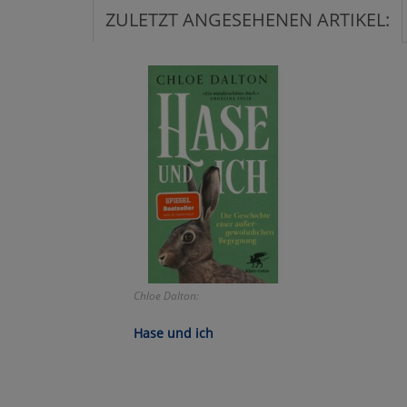
ZULETZT ANGESEHENEN ARTIKEL:
Ko
Wa
Pe
Ma
Um
Chloe Dalton:
Hase und ich