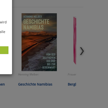
 wird
alle
Henning Melber:
Frauensache!
ies
glich
hen
Geschichte Namibias
Bergland Intim-Balsam
der