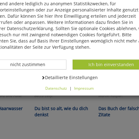
end andere lediglich zu anonymen Statistikzwecken, für
rteinstellungen oder zur Anzeige personalisierter Inhalte genutzt
n. Dafür können Sie hier Ihre Einwilligung erteilen und jederzeit
rrufen oder anpassen. Weitere Informationen dazu finden Sie in
er Datenschutzerklärung. Sollten Sie optionale Cookies ablehnen,
esuch nur mit zwingend notwendigen Cookies fortgeführt. Bitte
ten Sie, dass auf Basis Ihrer Einstellungen womöglich nicht mehr 
ionalitäten der Seite zur Verfügung stehen.
Datenverarbeitung -
Datenverarbeitung -
nicht zustimmen
Ich bin einverstanden
Datenverarbeitung -
Detaillierte Einstellungen
Datenschutz
|
Impressum
können Sie alle optionalen Cookies einstellen. Sollten Sie optionale
nz und Fülle!
Becca Levy:
Martin Rasper:
ies ablehnen, wird Ihr Besuch nur mit zwingend notwendigen Cook
eführt. Bitte beachten Sie, dass auf Basis Ihrer Einstellungen womö
Haarwasser
Du bist so alt, wie du dich
Das Buch der falsc
 mehr alle Funktionalitäten der Seite zur Verfügung stehen.
denkst
Zitate
tverständlich können Sie die Einstellungen jederzeit widerrufen o
ssen.