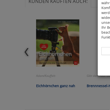
KUNDEN KAUFTEN AUCH:
währ
Komfo
werde
wide
unser
Ihr B
beach
Funkt
Hier 
Adam/Kauffelt:
Gibt dem Haar Gla
Cook
fortg
Eichhörnchen ganz nah
Brennnessel-
nicht
Selbs
anpa