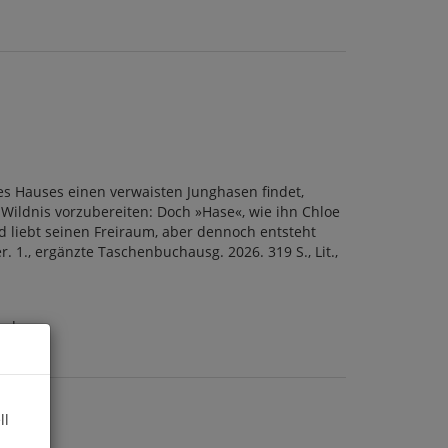
res Hauses einen verwaisten Junghasen findet,
 Wildnis vorzubereiten: Doch »Hase«, wie ihn Chloe
und liebt seinen Freiraum, aber dennoch entsteht
 1., ergänzte Taschenbuchausg. 2026. 319 S., Lit.,
a.de
ll