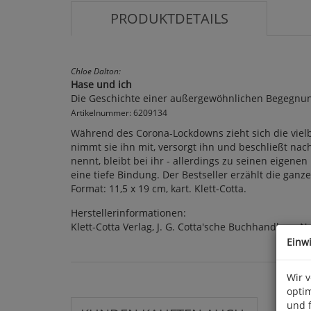
PRODUKTDETAILS
Chloe Dalton:
Hase und ich
Die Geschichte einer außergewöhnlichen Begegnu
Artikelnummer: 6209134
Während des Corona-Lockdowns zieht sich die vielbe
nimmt sie ihn mit, versorgt ihn und beschließt nac
nennt, bleibt bei ihr - allerdings zu seinen eigene
eine tiefe Bindung. Der Bestseller erzählt die ganz
Format: 11,5 x 19 cm, kart. Klett-Cotta.
Herstellerinformationen:
Klett-Cotta Verlag, J. G. Cotta'sche Buchhandlung N
Einw
Wir 
optim
und 