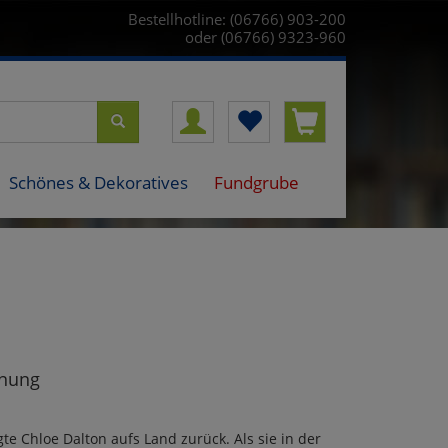
Bestellhotline: (06766) 903-200
oder (06766) 9323-960
Schönes & Dekoratives
Fundgrube
gnung
e Chloe Dalton aufs Land zurück. Als sie in der