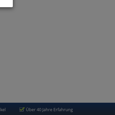
ies
glich
der
ikel
Über 40 Jahre Erfahrung