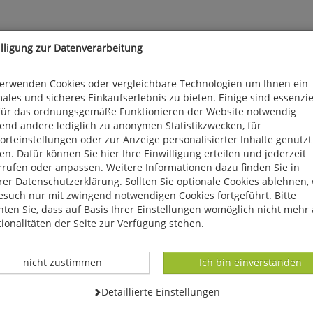
illigung zur Datenverarbeitung
verwenden Cookies oder vergleichbare Technologien um Ihnen ein
ales und sicheres Einkaufserlebnis zu bieten. Einige sind essenzie
für das ordnungsgemäße Funktionieren der Website notwendig
rten nicht mehr wegzudenken - obwohl es erst seit gut 50 Jahren 
end andere lediglich zu anonymen Statistikzwecken, für
Turnieren immer wieder schafft, Alt und Jung zu begeistern. Demge
rteinstellungen oder zur Anzeige personalisierter Inhalte genutzt
uen oder aber schlechte Rahmenbedingungen gegeben sind. Dieser Be
n. Dafür können Sie hier Ihre Einwilligung erteilen und jederzeit
rrufen oder anpassen. Weitere Informationen dazu finden Sie in
er Datenschutzerklärung. Sollten Sie optionale Cookies ablehnen,
esuch nur mit zwingend notwendigen Cookies fortgeführt. Bitte
ten Sie, dass auf Basis Ihrer Einstellungen womöglich nicht mehr 
ionalitäten der Seite zur Verfügung stehen.
Datenverarbeitung -
Datenverarbeitung -
nicht zustimmen
Ich bin einverstanden
Datenverarbeitung -
Detaillierte Einstellungen