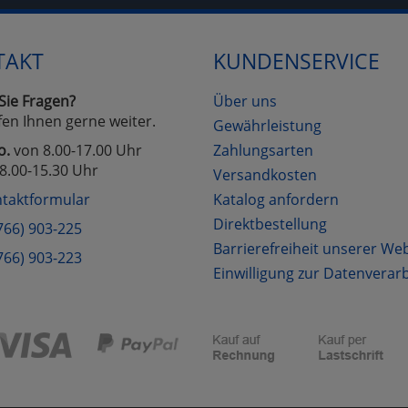
TAKT
KUNDENSERVICE
Cookies
Cookies
Alle Akzeptieren
Einstellungen speichern
zu Haupptseite Zustimmung D
zurück
Sie Fragen?
Über uns
fen Ihnen gerne weiter.
Gewährleistung
o.
von 8.00-17.00 Uhr
Zahlungsarten
8.00-15.30 Uhr
Versandkosten
taktformular
Katalog anfordern
Direktbestellung
766) 903-225
Barrierefreiheit unserer We
766) 903-223
Einwilligung zur Datenverar