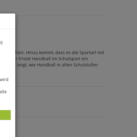
ll
dazugehört. Hinzu kommt, dass es die Sportart mit
genüber fristet Handball im Schulsport ein
itrag zeigt, wie Handball in allen Schulstufen
 wird
alle