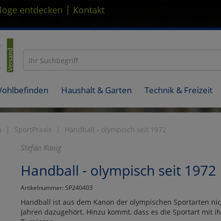
|
loge entdecken
Kontakt
Wohlbefinden
Haushalt & Garten
Technik & Freizeit
n
SportPraxis
Handball - olympisch seit 1972
Stefan König
Handball - olympisch seit 1972
Artikelnummer: SP240403
Handball ist aus dem Kanon der olympischen Sportarten nic
Jahren dazugehört. Hinzu kommt, dass es die Sportart mit i