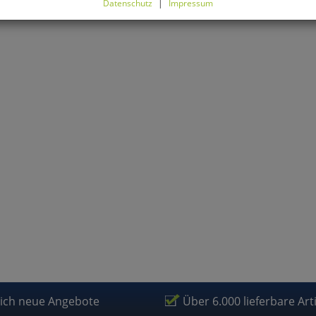
Datenschutz
|
Impressum
können Sie alle optionalen Cookies einstellen. Sollten Sie optionale
ies ablehnen, wird Ihr Besuch nur mit zwingend notwendigen Cook
eführt. Bitte beachten Sie, dass auf Basis Ihrer Einstellungen womö
 mehr alle Funktionalitäten der Seite zur Verfügung stehen.
tverständlich können Sie die Einstellungen jederzeit widerrufen o
ssen.
mfortfunktionen
renkorb für nächsten Besuch speichern
rsönliche Begrüßung
rketing
lich neue Angebote
Über 6.000 lieferbare Art
fragetools