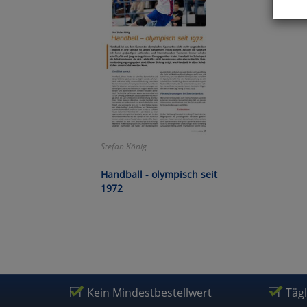
Hier 
Cook
fortg
nicht
Selbs
anpa
Ko
Stefan König
Handball - olympisch seit
Wa
1972
Pe
Ma
Kein Mindestbestellwert
Täg
Um