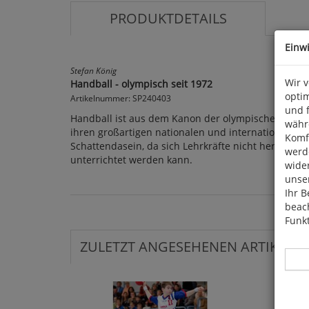
PRODUKTDETAILS
Einw
Stefan König
Wir 
Handball - olympisch seit 1972
optim
Artikelnummer: SP240403
und 
Handball ist aus dem Kanon der olympischen Sporta
währ
ihren großartigen nationalen und internationalen 
Komfo
Schattendasein, da sich Lehrkräfte nicht herantra
werde
unterrichtet werden kann.
wide
unser
Ihr B
beach
Funkt
ZULETZT ANGESEHENEN ARTIKEL: