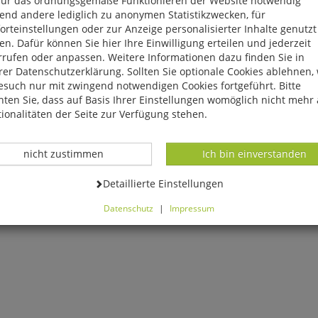
für das ordnungsgemäße Funktionieren der Website notwendig
end andere lediglich zu anonymen Statistikzwecken, für
rteinstellungen oder zur Anzeige personalisierter Inhalte genutzt
n. Dafür können Sie hier Ihre Einwilligung erteilen und jederzeit
rrufen oder anpassen. Weitere Informationen dazu finden Sie in
er Datenschutzerklärung. Sollten Sie optionale Cookies ablehnen,
esuch nur mit zwingend notwendigen Cookies fortgeführt. Bitte
ten Sie, dass auf Basis Ihrer Einstellungen womöglich nicht mehr 
ionalitäten der Seite zur Verfügung stehen.
Datenverarbeitung -
Datenverarbeitung -
nicht zustimmen
Ich bin einverstanden
Datenverarbeitung -
Detaillierte Einstellungen
Datenschutz
|
Impressum
können Sie alle optionalen Cookies einstellen. Sollten Sie optionale
ies ablehnen, wird Ihr Besuch nur mit zwingend notwendigen Cook
eführt. Bitte beachten Sie, dass auf Basis Ihrer Einstellungen womö
 mehr alle Funktionalitäten der Seite zur Verfügung stehen.
tverständlich können Sie die Einstellungen jederzeit widerrufen o
ssen.