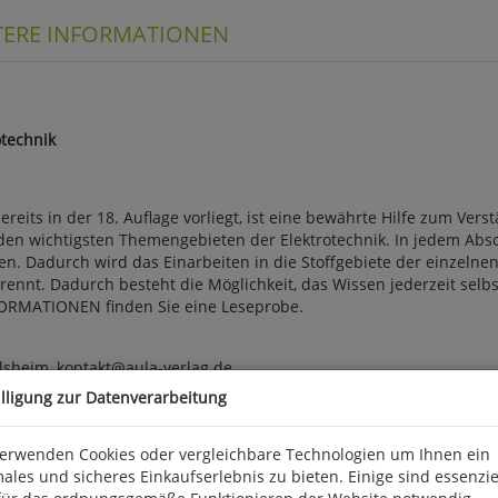
TERE INFORMATIONEN
technik
ts in der 18. Auflage vorliegt, ist eine bewährte Hilfe zum Verst
 den wichtigsten Themengebieten der Elektrotechnik. In jedem Abs
n. Dadurch wird das Einarbeiten in die Stoffgebiete der einzelnen
ennt. Dadurch besteht die Möglichkeit, das Wissen jederzeit selbst
NFORMATIONEN finden Sie eine Leseprobe.
lsheim, kontakt@aula-verlag.de
illigung zur Datenverarbeitung
verwenden Cookies oder vergleichbare Technologien um Ihnen ein
ales und sicheres Einkaufserlebnis zu bieten. Einige sind essenzie