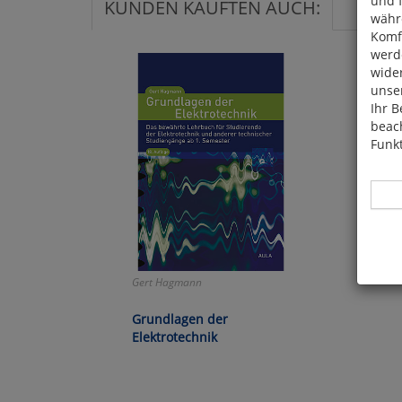
und 
KUNDEN KAUFTEN AUCH:
währ
Komfo
werde
wide
unser
Ihr B
beach
Funkt
Hier 
Gert Hagmann
Cook
fortg
Grundlagen der
nicht
Elektrotechnik
Selbs
anpa