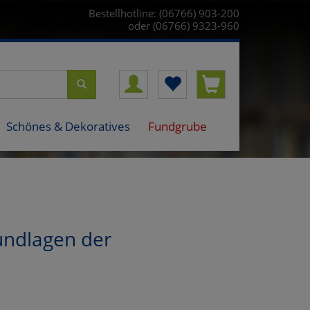
Bestellhotline: (06766) 903-200
oder (06766) 9323-960
Schönes & Dekoratives
Fundgrube
ndlagen der