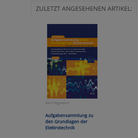
ZULETZT ANGESEHENEN ARTIKEL:
Ko
Wa
Pe
Ma
Um
Gert Hagmann
Aufgabensammlung zu
den Grundlagen der
Elektrotechnik