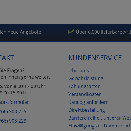
lich neue Angebote
Über 6.000 lieferbare Art
TAKT
KUNDENSERVICE
Sie Fragen?
Über uns
fen Ihnen gerne weiter.
Gewährleistung
o.
von 8.00-17.00 Uhr
Zahlungsarten
8.00-15.30 Uhr
Versandkosten
taktformular
Katalog anfordern
Direktbestellung
766) 903-225
Barrierefreiheit unserer We
766) 903-223
Einwilligung zur Datenverar