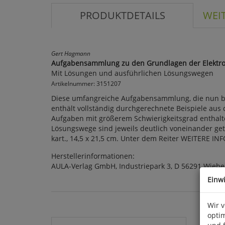
PRODUKTDETAILS
WEI
Gert Hagmann
Aufgabensammlung zu den Grundlagen der Elektro
Mit Lösungen und ausführlichen Lösungswegen
Artikelnummer: 3151207
Diese umfangreiche Aufgabensammlung, die nun berei
enthält vollständig durchgerechnete Beispiele aus
Aufgaben mit größerem Schwierigkeitsgrad enthalte
Lösungswege sind jeweils deutlich voneinander getr
kart., 14,5 x 21,5 cm. Unter dem Reiter WEITERE I
Herstellerinformationen:
AULA-Verlag GmbH, Industriepark 3, D 56291 Wiebe
Einw
Wir 
optim