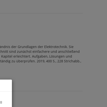
ändnis der Grundlagen der Elektrotechnik. Sie
chnitt sind zunächst einfachere und anschließend
 Kapitel erleichtert. Aufgaben, Lösungen und
ändig zu überprüfen. 2019, 400 S., 228 Strichabb.,
ll