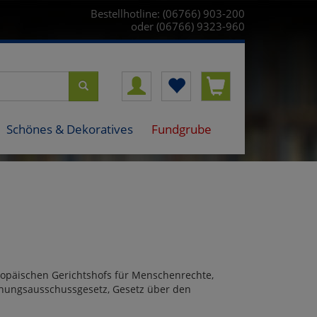
Bestellhotline: (06766) 903-200
oder (06766) 9323-960
Schönes & Dekoratives
Fundgrube
opäischen Gerichtshofs für Menschenrechte,
chungsausschussgesetz, Gesetz über den