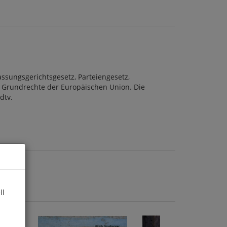
sungsgerichtsgesetz, Parteiengesetz,
r Grundrechte der Europäischen Union. Die
dtv.
ll