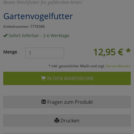
Bestes Weichfutter für gefährdete Arten!
Marketing
Gartenvogelfutter
Artikelnummer: 7776586
Umfragetools
Sofort lieferbar - 2-6 Werktage
12,95
€
*
Cookies
Alle Akzeptieren
Menge
Cookies
Einstellungen speichern
* inkl. gesetzlicher MwSt und zzgl.
Versandkosten
zu Haupptseite Zustimmun
zurück
IN DEN WARENKORB
Fragen zum Produkt
Drucken