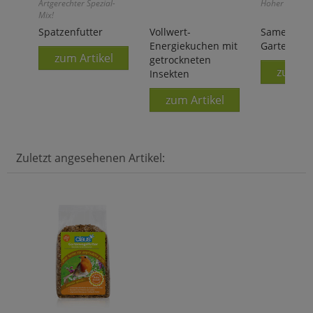
Artgerechter Spezial-
Hoher Protein
Mix!
Spatzenfutter
Vollwert-
Samenmix 
Energiekuchen mit
Gartenvöge
zum Artikel
getrockneten
zum Ar
Insekten
zum Artikel
Zuletzt angesehenen Artikel: