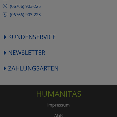
(06766) 903-225
(06766) 903-223
KUNDENSERVICE
NEWSLETTER
ZAHLUNGSARTEN
HUMANITAS
Impressum
AGB