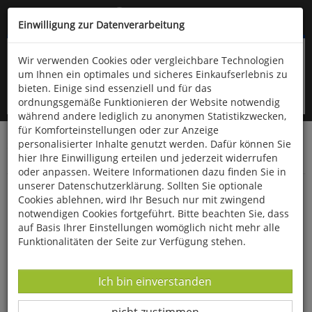
Kompletten Head der Seite überspringen
(06766) 903-200
oder (06766) 9323-960
Einwilligung zur Datenverarbeitung
Wir verwenden Cookies oder vergleichbare Technologien
um Ihnen ein optimales und sicheres Einkaufserlebnis zu
bieten. Einige sind essenziell und für das
ordnungsgemäße Funktionieren der Website notwendig
während andere lediglich zu anonymen Statistikzwecken,
für Komforteinstellungen oder zur Anzeige
personalisierter Inhalte genutzt werden. Dafür können Sie
Startseite
Haushalt & Garten
Vogelfutter & Zubehör
hier Ihre Einwilligung erteilen und jederzeit widerrufen
Vogelfutter
oder anpassen. Weitere Informationen dazu finden Sie in
unserer Datenschutzerklärung. Sollten Sie optionale
Gartenvogelfutter
Cookies ablehnen, wird Ihr Besuch nur mit zwingend
notwendigen Cookies fortgeführt. Bitte beachten Sie, dass
auf Basis Ihrer Einstellungen womöglich nicht mehr alle
Funktionalitäten der Seite zur Verfügung stehen.
Datenverarbeitung -
Ich bin einverstanden
Datenverarbeitung -