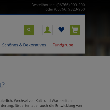
Bestellhotline: (06766) 903-200
oder (06766) 9323-960
Schönes & Dekoratives
Fundgrube
t?
ierlich. Wechsel von Kalt- und Warmzeiten
rderung, förderten aber auch die Entwicklung von