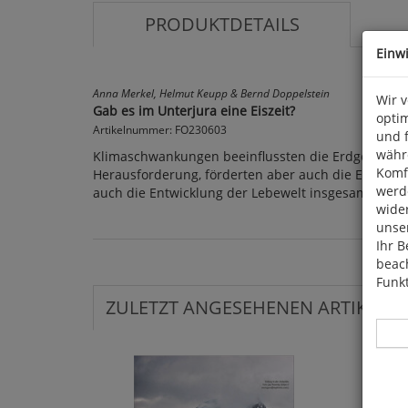
PRODUKTDETAILS
Einw
Anna Merkel, Helmut Keupp & Bernd Doppelstein
Wir 
Gab es im Unterjura eine Eiszeit?
optim
Artikelnummer: FO230603
und 
währ
Klimaschwankungen beeinflussten die Erdgeschicht
Komfo
Herausforderung, förderten aber auch die Entwick
werde
auch die Entwicklung der Lebewelt insgesamt. Auch 
wide
unser
Ihr B
beach
Funkt
ZULETZT ANGESEHENEN ARTIKEL: