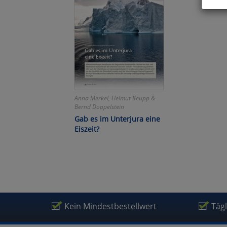
Hier 
Cook
fortg
nicht
Selbs
anpa
Ko
Anna Merkel, Helmut Keupp &
Bernd Doppelstein
Gab es im Unterjura eine
Wa
Eiszeit?
Pe
Ma
Kein Mindestbestellwert
Täg
Um