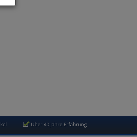
ies
glich
der
ikel
Über 40 Jahre Erfahrung