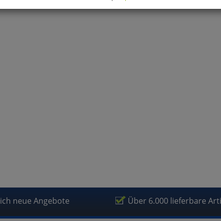
können Sie alle optionalen Cookies einstellen. Sollten Sie optionale
ies ablehnen, wird Ihr Besuch nur mit zwingend notwendigen Cook
eführt. Bitte beachten Sie, dass auf Basis Ihrer Einstellungen womö
 mehr alle Funktionalitäten der Seite zur Verfügung stehen.
tverständlich können Sie die Einstellungen jederzeit widerrufen o
ssen.
mfortfunktionen
renkorb für nächsten Besuch speichern
rsönliche Begrüßung
rketing
lich neue Angebote
Über 6.000 lieferbare Art
fragetools