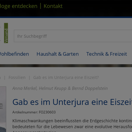
|
loge entdecken
Kontakt
Wohlbefinden
Haushalt & Garten
Technik & Freizeit
n
Fossilien
Gab es im Unterjura eine Eiszeit?
Anna Merkel, Helmut Keupp & Bernd Doppelstein
Gab es im Unterjura eine Eiszei
Artikelnummer: FO230603
Klimaschwankungen beeinflussten die Erdgeschichte kontinu
bedeuteten für die Lebewesen zwar eine evolutive Herausfo