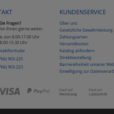
TAKT
KUNDENSERVICE
Cookies
Cookies
Alle Akzeptieren
Einstellungen speichern
Sie Fragen?
Über uns
zu Haupptseite Zustimmung D
zurück
fen Ihnen gerne weiter.
Gesetzliche Gewährleistung
o.
von 8.00-17.00 Uhr
Zahlungsarten
8.00-15.30 Uhr
Versandkosten
taktformular
Katalog anfordern
Direktbestellung
766) 903-225
Barrierefreiheit unserer We
766) 903-223
Einwilligung zur Datenverar