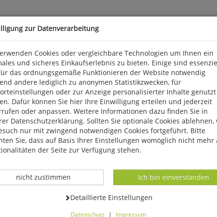
illigung zur Datenverarbeitung
verwenden Cookies oder vergleichbare Technologien um Ihnen ein
ales und sicheres Einkaufserlebnis zu bieten. Einige sind essenzie
für das ordnungsgemäße Funktionieren der Website notwendig
end andere lediglich zu anonymen Statistikzwecken, für
e kontinuierlich. Wechsel von Kalt- und Warmzeiten bedeuteten fü
rteinstellungen oder zur Anzeige personalisierter Inhalte genutzt
lung von Anpassungsstrategien. Sie prägten und prägen deshalb ni
n. Dafür können Sie hier Ihre Einwilligung erteilen und jederzeit
zur Jurazeit sprechen zahlreiche Indizien für kurzzeitige und län
rrufen oder anpassen. Weitere Informationen dazu finden Sie in
er Datenschutzerklärung. Sollten Sie optionale Cookies ablehnen,
esuch nur mit zwingend notwendigen Cookies fortgeführt. Bitte
ten Sie, dass auf Basis Ihrer Einstellungen womöglich nicht mehr 
ionalitäten der Seite zur Verfügung stehen.
Datenverarbeitung -
Datenverarbeitung -
nicht zustimmen
Ich bin einverstanden
Datenverarbeitung -
Detaillierte Einstellungen
Datenschutz
|
Impressum