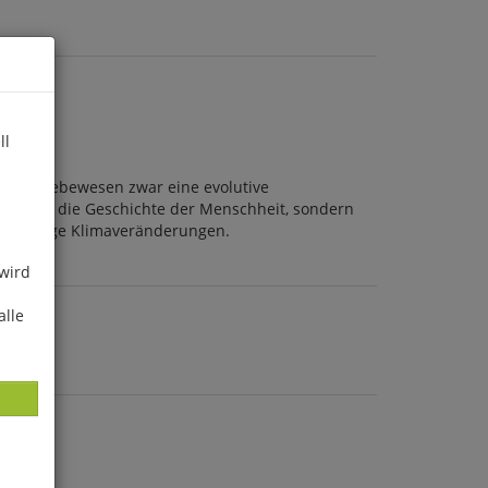
ll
r die Lebewesen zwar eine evolutive
cht nur die Geschichte der Menschheit, sondern
gerfristige Klimaveränderungen.
 wird
alle