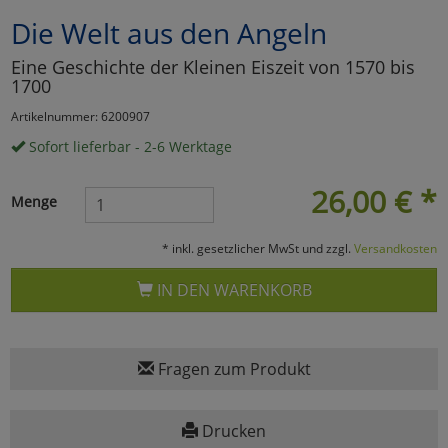
Die Welt aus den Angeln
Marketing
Eine Geschichte der Kleinen Eiszeit von 1570 bis
1700
Umfragetools
Artikelnummer: 6200907
Sofort lieferbar - 2-6 Werktage
Cookies
Alle Akzeptieren
26,00
€
*
Menge
Cookies
Einstellungen speichern
* inkl. gesetzlicher MwSt und zzgl.
Versandkosten
zu Haupptseite Zustimmun
zurück
IN DEN WARENKORB
Fragen zum Produkt
Drucken