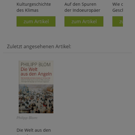
Kulturgeschichte
Auf den Spuren
Wie das We
des Klimas
der Indoeuropäer
Geschichte
zum Artikel
zum Artikel
zum Ar
Zuletzt angesehenen Artikel:
Philipp Blom:
Die Welt aus den