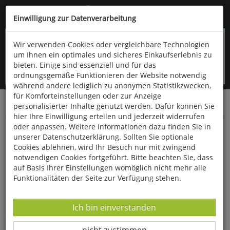
Kompletten Head der Seite überspringen
(06766) 903-200
oder (06766) 9323-960
Einwilligung zur Datenverarbeitung
Wir verwenden Cookies oder vergleichbare Technologien
um Ihnen ein optimales und sicheres Einkaufserlebnis zu
bieten. Einige sind essenziell und für das
ordnungsgemäße Funktionieren der Website notwendig
während andere lediglich zu anonymen Statistikzwecken,
für Komforteinstellungen oder zur Anzeige
personalisierter Inhalte genutzt werden. Dafür können Sie
Startseite
Bücher
Geschichte
Diverses
hier Ihre Einwilligung erteilen und jederzeit widerrufen
oder anpassen. Weitere Informationen dazu finden Sie in
Die Welt aus den Angeln
unserer Datenschutzerklärung. Sollten Sie optionale
Cookies ablehnen, wird Ihr Besuch nur mit zwingend
notwendigen Cookies fortgeführt. Bitte beachten Sie, dass
auf Basis Ihrer Einstellungen womöglich nicht mehr alle
Funktionalitäten der Seite zur Verfügung stehen.
Datenverarbeitung -
Ich bin einverstanden
Datenverarbeitung -