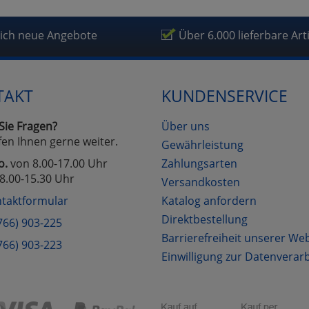
lich neue Angebote
Über 6.000 lieferbare Art
TAKT
KUNDENSERVICE
Sie Fragen?
Über uns
fen Ihnen gerne weiter.
Gewährleistung
o.
von 8.00-17.00 Uhr
Zahlungsarten
8.00-15.30 Uhr
Versandkosten
taktformular
Katalog anfordern
Direktbestellung
766) 903-225
Barrierefreiheit unserer We
766) 903-223
Einwilligung zur Datenverar