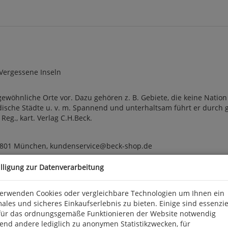
 Vergessene Inseln
gewöhnliche Orte vor. Dazu gehören z. B. Gebiete, die keine Nation
irdische Städte u. v. m. Spannend und unterhaltsam führt er durch 
, Reg., kart. Verlag C.H.Beck.
 80801 München, kundenservice@beck-shop.de
illigung zur Datenverarbeitung
verwenden Cookies oder vergleichbare Technologien um Ihnen ein
ales und sicheres Einkaufserlebnis zu bieten. Einige sind essenzie
für das ordnungsgemäße Funktionieren der Website notwendig
end andere lediglich zu anonymen Statistikzwecken, für