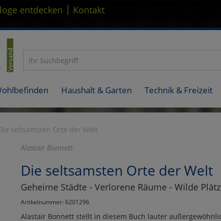
|
loge entdecken
Kontakt
Wohlbefinden
Haushalt & Garten
Technik & Freizeit
Die seltsamsten Orte der Welt
Alastair Bonnett:
Die seltsamsten Orte der Welt
Geheime Städte - Verlorene Räume - Wilde Plätz
Artikelnummer: 6201296
Alastair Bonnett stellt in diesem Buch lauter außergewöhnlic