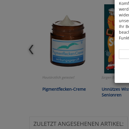
Komfo
werde
wide
unser
Ihr B
beach
Funkt
Hautärztlich getestet!
Jürgen Brater:
Hier 
Cook
Pigmentflecken-Creme
Unnützes Wis
fortg
Senionren
nicht
Selbs
anpa
ZULETZT ANGESEHENEN ARTIKEL: