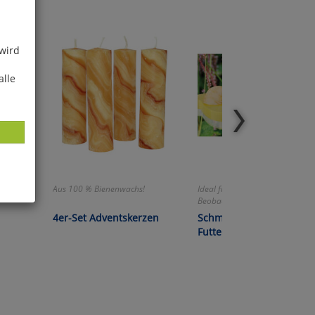
 wird
alle
Aus 100 % Bienenwachs!
Ideal für Schutz und
Beobachtung!
ies
4er-Set Adventskerzen
Schmetterlings-
glich
Futterstation
der