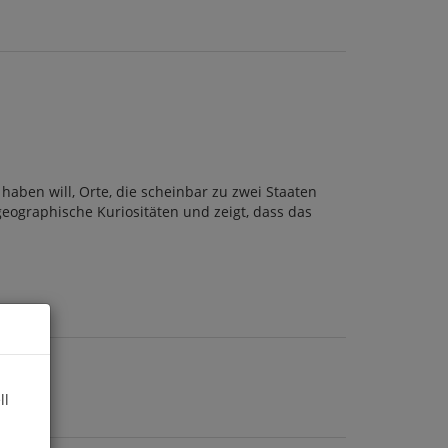
 haben will, Orte, die scheinbar zu zwei Staaten
geographische Kuriositäten und zeigt, dass das
ll