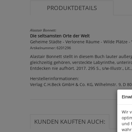
PRODUKTDETAILS
Alastair Bonnett:
Die seltsamsten Orte der Welt
Geheime Städte - Verlorene Räume - Wilde Plätze -
Artikelnummer: 6201296
Alastair Bonnett stellt in diesem Buch lauter außer
gleichzeitig gehören, versteckte Labyrinthe, unter
Entdecken nie aufhört. 2017. 295 S., s/w-Illustr., Lit.
Herstellerinformationen:
Verlag C.H.Beck GmbH & Co. KG, Wilhelmstr. 9, D
Einw
Wir 
optim
KUNDEN KAUFTEN AUCH:
und 
währ