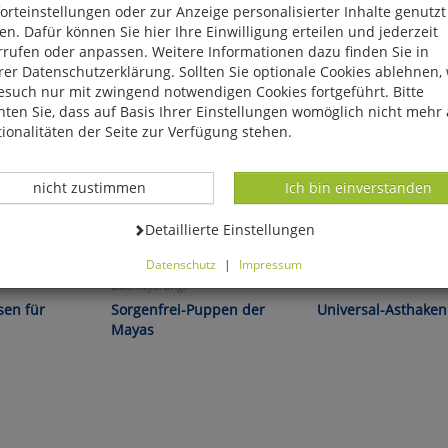
rteinstellungen oder zur Anzeige personalisierter Inhalte genutzt
n. Dafür können Sie hier Ihre Einwilligung erteilen und jederzeit
rrufen oder anpassen. Weitere Informationen dazu finden Sie in
er Datenschutzerklärung. Sollten Sie optionale Cookies ablehnen,
esuch nur mit zwingend notwendigen Cookies fortgeführt. Bitte
ten Sie, dass auf Basis Ihrer Einstellungen womöglich nicht mehr 
ionalitäten der Seite zur Verfügung stehen.
Datenverarbeitung -
Datenverarbeitung -
nicht zustimmen
Ich bin einverstanden
Datenverarbeitung -
Detaillierte Einstellungen
Datenschutz
|
Impressum
Das Geheimnis alter
können Sie alle optionalen Cookies einstellen. Sollten Sie optionale
Überlieferung!
ies ablehnen, wird Ihr Besuch nur mit zwingend notwendigen Cook
sen für
Sorgenfrei-Puppen der
Universal-Asthaken
eführt. Bitte beachten Sie, dass auf Basis Ihrer Einstellungen womö
Mayas
 mehr alle Funktionalitäten der Seite zur Verfügung stehen.
tverständlich können Sie die Einstellungen jederzeit widerrufen o
ssen.