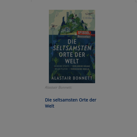
Ko
Wa
Pe
Ma
Um
Alastair Bonnett:
Die seltsamsten Orte der
Welt