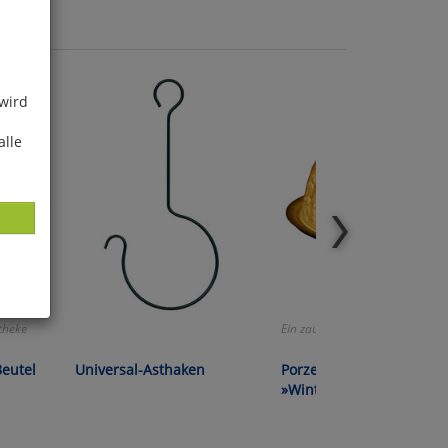
 wird
alle
theke
Ein zauberhafter Anblick!
ies
glich
Beutel
Universal-Asthaken
Porzellan-Windlicht
»Winterdorf«
der