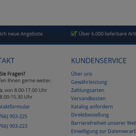
lich neue Angebote
Über 6.000 lieferbare Art
TAKT
KUNDENSERVICE
Sie Fragen?
Über uns
fen Ihnen gerne weiter.
Gewährleistung
o.
von 8.00-17.00 Uhr
Zahlungsarten
8.00-15.30 Uhr
Versandkosten
taktformular
Katalog anfordern
Direktbestellung
766) 903-225
Barrierefreiheit unserer We
766) 903-223
Einwilligung zur Datenverar