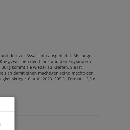
 und dort zur Assassinin ausgebildet. Als junge
r Krieg zwischen den Clans und den Engländern
r Burg kommt sie wieder zu Kräften. Sie ist
 sie sich damit einen mächtigen Feind macht: den
eitskriege. 6. Aufl. 2023. 505 S., Format: 13,3 x
ll