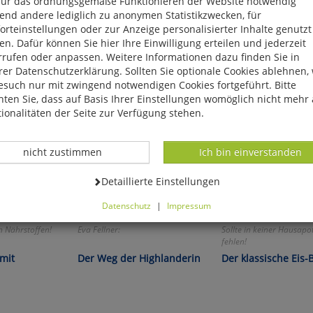
für das ordnungsgemäße Funktionieren der Website notwendig
end andere lediglich zu anonymen Statistikzwecken, für
rteinstellungen oder zur Anzeige personalisierter Inhalte genutzt
n. Dafür können Sie hier Ihre Einwilligung erteilen und jederzeit
rrufen oder anpassen. Weitere Informationen dazu finden Sie in
er Datenschutzerklärung. Sollten Sie optionale Cookies ablehnen,
esuch nur mit zwingend notwendigen Cookies fortgeführt. Bitte
ten Sie, dass auf Basis Ihrer Einstellungen womöglich nicht mehr 
ionalitäten der Seite zur Verfügung stehen.
Datenverarbeitung -
Datenverarbeitung -
nicht zustimmen
Ich bin einverstanden
Datenverarbeitung -
Detaillierte Einstellungen
Datenschutz
|
Impressum
können Sie alle optionalen Cookies einstellen. Sollten Sie optionale
n Nährstoffen!
Eva Fellner:
Sollte in keiner Hausapo
ies ablehnen, wird Ihr Besuch nur mit zwingend notwendigen Cook
fehlen!
eführt. Bitte beachten Sie, dass auf Basis Ihrer Einstellungen womö
 mit
Der Weg der Highlanderin
Der klassische Eis-
 mehr alle Funktionalitäten der Seite zur Verfügung stehen.
tverständlich können Sie die Einstellungen jederzeit widerrufen o
ssen.