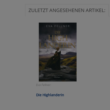
Ko
ZULETZT ANGESEHENEN ARTIKEL:
Wa
Pe
Ma
Um
Eva Fellner:
Die Highlanderin