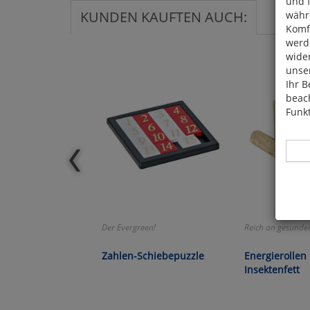
und 
KUNDEN KAUFTEN AUCH:
währ
Komfo
werde
wide
unser
Ihr B
beach
Funkt
Hier 
Der Evergreen!
Reich an gesunde
Cook
fortg
Zahlen-Schiebepuzzle
Energierollen
nicht
Insektenfett
Selbs
anpa