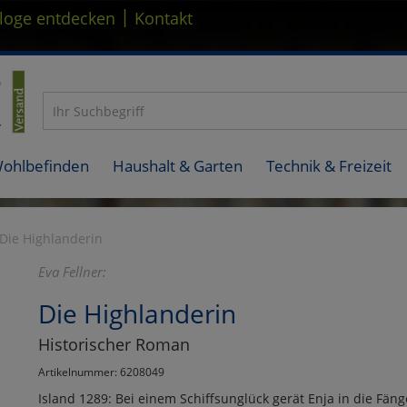
|
loge entdecken
Kontakt
Wohlbefinden
Haushalt & Garten
Technik & Freizeit
Die Highlanderin
Eva Fellner:
Die Highlanderin
Historischer Roman
Artikelnummer: 6208049
Island 1289: Bei einem Schiffsunglück gerät Enja in die Fä