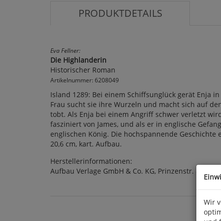
PRODUKTDETAILS
Eva Fellner:
Die Highlanderin
Historischer Roman
Artikelnummer: 6208049
Island 1289: Bei einem Schiffsunglück gerät Enja i
Frau sucht sie ihre Wurzeln und macht sich auf de
tobt. Als Enja bei einem Angriff schwer verletzt wi
fasziniert von James, und als er in englische Gefa
englischen König. Die hochspannende Geschichte ein
20,6 cm, kart. Aufbau.
Herstellerinformationen:
Aufbau Verlage GmbH & Co. KG, Prinzenstr. 85, D 1
Einw
Wir 
optim