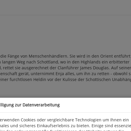
n die Fänge von Menschenhändlern. Sie wird in den Orient entführt
n langen Weg nach Schottland, wo in den Highlands ein erbitterte
rd, rettet sie ausgerechnet der Clanführer James Douglas. Auf seine
ngenschaft gerät, unternimmt Enja alles, um ihn zu retten - obwohl
er furchtlosen Heldin vor der Kulisse der Schottischen Unabhängigk
0969 Berlin, info@aufbau-verlage.de
illigung zur Datenverarbeitung
verwenden Cookies oder vergleichbare Technologien um Ihnen ein
ales und sicheres Einkaufserlebnis zu bieten. Einige sind essenzie