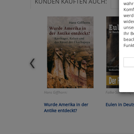
KUNDEN KAUFTEN AUCH:
währ
Komfo
werde
wide
unser
Ihr B
beach
Funkt
Hier 
Hans Giffhorn:
Falke-Sonderheft
Cook
fortg
Wurde Amerika in der
Eulen in Deut
nicht
Antike entdeckt?
Selbs
anpa