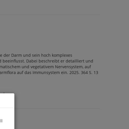
 wie der Darm und sein hoch komplexes
eeinflusst. Dabei beschreibt er detailliert und
somatischem und vegetativem Nervensystem, auf
rmflora auf das Immunsystem ein. 2025. 364 S. 13
a.de
ll