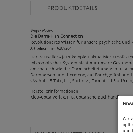
PRODUKTDETAILS
Gregor Hasler:
Die Darm-Hirn Connection
Revolutionäres Wissen für unsere psychische und 
Artikelnummer: 6209264
Der Bestseller - jetzt komplett aktualisiert! Prof
mikrobiotisches System nicht nur unsere Gesundhei
anschaulich wie der Darm arbeitet und geht u. a.
Darmnerven und -hormone, auf Bauchgefühl und Hun
s/w-Abb., 5 Tab., Lit., Sachreg., Format: 11,5 x 19 cm,
Herstellerinformationen:
Klett-Cotta Verlag, J. G. Cotta'sche Buchhandlung N
Einw
Wir 
optim
und 