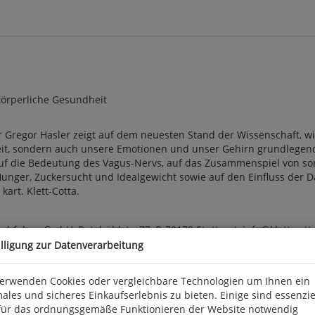
körperliche Gesundheit
essor Gregor Hasler zeigt auf dem neuesten Stand der Wissenschaft,
t, sondern auch unsere Emotionen und unser Gehirn grundlegend b
 auf die Bedeutung des Vagus-Nervs, auf das Zusammenspiel von 
ger, Zuckersucht und Idealgewicht sowie auf den Einfluss der Da
 kart. Klett-Cotta.
achfolger GmbH, Rotebühlstr. 77, D 70178 Stuttgart, info@klett-cott
illigung zur Datenverarbeitung
verwenden Cookies oder vergleichbare Technologien um Ihnen ein
ales und sicheres Einkaufserlebnis zu bieten. Einige sind essenzie
für das ordnungsgemäße Funktionieren der Website notwendig