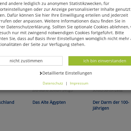
end andere lediglich zu anonymen Statistikzwecken, für
rteinstellungen oder zur Anzeige personalisierter Inhalte genutzt
n. Dafür können Sie hier Ihre Einwilligung erteilen und jederzeit
rrufen oder anpassen. Weitere Informationen dazu finden Sie in
er Datenschutzerklärung. Sollten Sie optionale Cookies ablehnen,
esuch nur mit zwingend notwendigen Cookies fortgeführt. Bitte
ten Sie, dass auf Basis Ihrer Einstellungen womöglich nicht mehr 
ionalitäten der Seite zur Verfügung stehen.
Datenverarbeitung -
Datenverarbeitung -
nicht zustimmen
Ich bin einverstanden
Datenverarbeitung -
Detaillierte Einstellungen
Datenschutz
|
Impressum
können Sie alle optionalen Cookies einstellen. Sollten Sie optionale
Eva-Maria Schnurr (Hrsg.):
Schütz/Sartor/Zeiss:
ies ablehnen, wird Ihr Besuch nur mit zwingend notwendigen Cook
eführt. Bitte beachten Sie, dass auf Basis Ihrer Einstellungen womö
schland
Das Alte Ägypten
Der Darm der 100-
 mehr alle Funktionalitäten der Seite zur Verfügung stehen.
Jährigen
tverständlich können Sie die Einstellungen jederzeit widerrufen o
ssen.