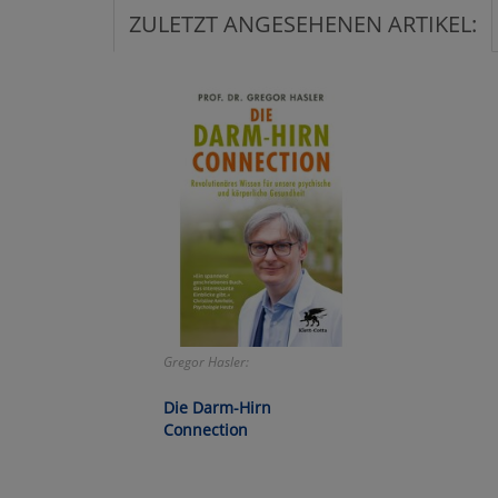
ZULETZT ANGESEHENEN ARTIKEL:
Ko
Wa
Pe
Ma
Um
Gregor Hasler:
Die Darm-Hirn
Connection