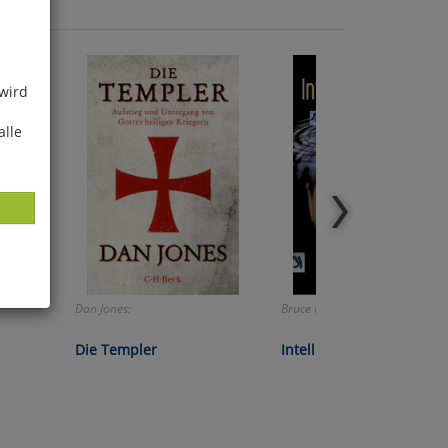
 wird
alle
Dan Jones:
Bruce H. Lipton:
ies
glich
Die Templer
Intelligente Zellen
der