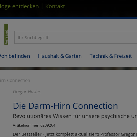
|
loge entdecken
Kontakt
Wohlbefinden
Haushalt & Garten
Technik & Freizeit
irn Connection
Gregor Hasler:
Die Darm-Hirn Connection
Revolutionäres Wissen für unsere psychische u
Artikelnummer: 6209264
Der Bestseller - jetzt komplett aktualisiert! Professor Grego