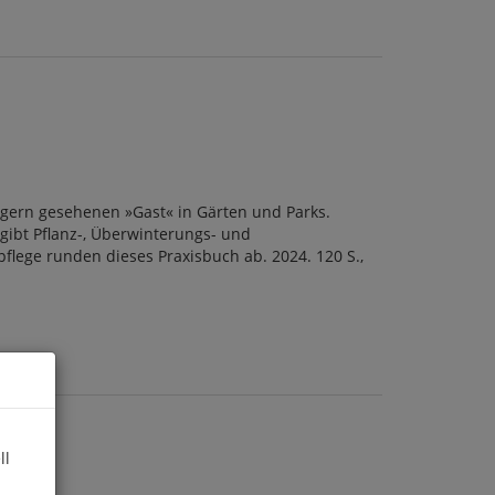
m gern gesehenen »Gast« in Gärten und Parks.
gibt Pflanz-, Überwinterungs- und
flege runden dieses Praxisbuch ab. 2024. 120 S.,
ll