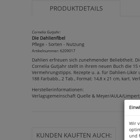
PRODUKTDETAILS
Cornelia Gutjahr:
Die Dahlienfibel
Pflege - Sorten - Nutzung
Artikelnummer: 6209017
Dahlien erfreuen sich zunehmender Beliebtheit. Die
Cornelia Gutjahr stellt in ihrem neuen Buch die 1
Vermehrungstipps. Rezepte u. a. für Dahlien-Likör 
188 Farbabb., 2 Tab., Format: 14,8 x 21 cm, kart. Ve
Herstellerinformationen:
Verlagsgemeinschaft Quelle & Meyer/AULA/Limpert,
Einw
Wir 
optim
KUNDEN KAUFTEN AUCH:
und 