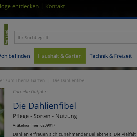
|
loge entdecken
Kontakt
Wohlbefinden
Haushalt & Garten
Technik & Freizeit
er zum Thema Garten
Die Dahlienfibel
Cornelia Gutjahr:
Die Dahlienfibel
Pflege - Sorten - Nutzung
Artikelnummer: 6209017
Dahlien erfreuen sich zunehmender Beliebtheit. Die Vielfalt