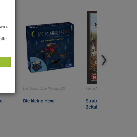
 wird
alle
und
Der besondere Merkspaß!
Für echte Taktik-Füchse!
ies
ke
Die kleine Hexe
Strategiespiel »Das
glich
Zeitalter der Seefahrer«
der