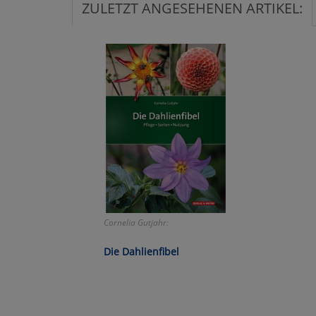
ZULETZT ANGESEHENEN ARTIKEL:
Ko
Wa
Pe
Ma
Um
Cornelia Gutjahr:
Die Dahlienfibel