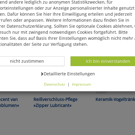
end andere lediglich zu anonymen Statistikzwecken, für
rteinstellungen oder zur Anzeige personalisierter Inhalte genutzt
n. Dafür können Sie hier Ihre Einwilligung erteilen und jederzeit
rrufen oder anpassen. Weitere Informationen dazu finden Sie in
er Datenschutzerklärung. Sollten Sie optionale Cookies ablehnen,
esuch nur mit zwingend notwendigen Cookies fortgeführt. Bitte
ten Sie, dass auf Basis Ihrer Einstellungen womöglich nicht mehr 
ionalitäten der Seite zur Verfügung stehen.
Datenverarbeitung -
Datenverarbeitung -
nicht zustimmen
Ich bin einverstanden
Datenverarbeitung -
Detaillierte Einstellungen
Datenschutz
|
Impressum
r Verschenken!
Reinigt, schmiert und schützt!
Mit erhöhtem Mittelteil 
können Sie alle optionalen Cookies einstellen. Sollten Sie optionale
Stufen!
ies ablehnen, wird Ihr Besuch nur mit zwingend notwendigen Cook
ncent van
Reißverschluss-Pflege
Keramik-Vogelträn
eführt. Bitte beachten Sie, dass auf Basis Ihrer Einstellungen womö
nblumen«
»Zipper Lubricant«
 mehr alle Funktionalitäten der Seite zur Verfügung stehen.
tverständlich können Sie die Einstellungen jederzeit widerrufen o
ssen.