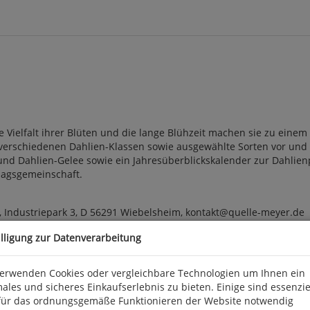
 Vielfalt ihrer Blüten und die lange Blühzeit machen sie zu eine
5 verschiedenen Dahlien-Klassen sowie ausgewählte Sorten vor und 
und Dahlien-Gelee sowie ein Jahresüberblickskalender zur Dahlienp
rlagsgemeinschaft.
 Industriepark 3, D 56291 Wiebelsheim, kontakt@quelle-meyer.de
illigung zur Datenverarbeitung
verwenden Cookies oder vergleichbare Technologien um Ihnen ein
ales und sicheres Einkaufserlebnis zu bieten. Einige sind essenzie
für das ordnungsgemäße Funktionieren der Website notwendig