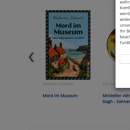
währ
Komfo
werde
wide
unser
Ihr B
beach
Funkt
Katharina Schendel:
Zum Sammeln ode
Hier 
Cook
Mord im Museum
Miniteller »Vi
fortg
Gogh - Sonne
nicht
Selbs
anpa