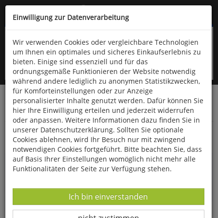
Kompletten Head der Seite überspringen
(06766) 903-200
oder (06766) 9323-960
Einwilligung zur Datenverarbeitung
Wir verwenden Cookies oder vergleichbare Technologien
um Ihnen ein optimales und sicheres Einkaufserlebnis zu
bieten. Einige sind essenziell und für das
ordnungsgemäße Funktionieren der Website notwendig
während andere lediglich zu anonymen Statistikzwecken,
für Komforteinstellungen oder zur Anzeige
personalisierter Inhalte genutzt werden. Dafür können Sie
Startseite
Bücher
Downloads
Zeitschriften
hier Ihre Einwilligung erteilen und jederzeit widerrufen
Fossilien
oder anpassen. Weitere Informationen dazu finden Sie in
unserer Datenschutzerklärung. Sollten Sie optionale
Die Buntsandstein-Gruppe
Cookies ablehnen, wird Ihr Besuch nur mit zwingend
notwendigen Cookies fortgeführt. Bitte beachten Sie, dass
auf Basis Ihrer Einstellungen womöglich nicht mehr alle
Funktionalitäten der Seite zur Verfügung stehen.
Datenverarbeitung -
Ich bin einverstanden
Datenverarbeitung -