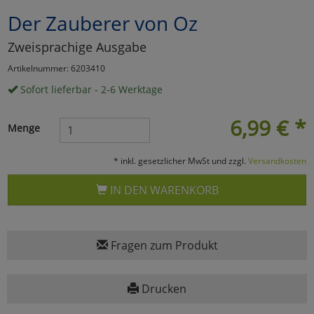
Der Zauberer von Oz
Marketing
Zweisprachige Ausgabe
Umfragetools
Artikelnummer: 6203410
Sofort lieferbar - 2-6 Werktage
Cookies
Alle Akzeptieren
6,99
€
*
Menge
Cookies
Einstellungen speichern
* inkl. gesetzlicher MwSt und zzgl.
Versandkosten
zu Haupptseite Zustimmun
zurück
IN DEN WARENKORB
Fragen zum Produkt
Drucken