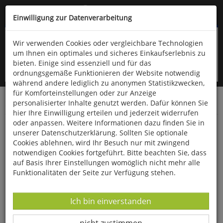
Kompletten Head der Seite überspringen
(06766) 903-200
oder (06766) 9323-960
Einwilligung zur Datenverarbeitung
Wir verwenden Cookies oder vergleichbare Technologien
um Ihnen ein optimales und sicheres Einkaufserlebnis zu
bieten. Einige sind essenziell und für das
ordnungsgemäße Funktionieren der Website notwendig
während andere lediglich zu anonymen Statistikzwecken,
für Komforteinstellungen oder zur Anzeige
personalisierter Inhalte genutzt werden. Dafür können Sie
Startseite
Bücher
Literatur
Diverses
hier Ihre Einwilligung erteilen und jederzeit widerrufen
oder anpassen. Weitere Informationen dazu finden Sie in
Der Zauberer von Oz
unserer Datenschutzerklärung. Sollten Sie optionale
Cookies ablehnen, wird Ihr Besuch nur mit zwingend
notwendigen Cookies fortgeführt. Bitte beachten Sie, dass
auf Basis Ihrer Einstellungen womöglich nicht mehr alle
Funktionalitäten der Seite zur Verfügung stehen.
Datenverarbeitung -
Ich bin einverstanden
Datenverarbeitung -