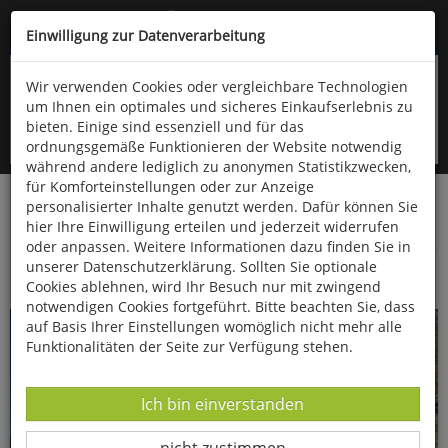
Kompletten Head der Seite überspringen
(06766) 903-200
oder (06766) 9323-960
Einwilligung zur Datenverarbeitung
Wir verwenden Cookies oder vergleichbare Technologien
um Ihnen ein optimales und sicheres Einkaufserlebnis zu
bieten. Einige sind essenziell und für das
ordnungsgemäße Funktionieren der Website notwendig
während andere lediglich zu anonymen Statistikzwecken,
für Komforteinstellungen oder zur Anzeige
personalisierter Inhalte genutzt werden. Dafür können Sie
Startseite
Bücher
Naturwissenschaften
hier Ihre Einwilligung erteilen und jederzeit widerrufen
Geowissenschaften
oder anpassen. Weitere Informationen dazu finden Sie in
unserer Datenschutzerklärung. Sollten Sie optionale
Der Geopark Schwäbische Alb
Cookies ablehnen, wird Ihr Besuch nur mit zwingend
notwendigen Cookies fortgeführt. Bitte beachten Sie, dass
auf Basis Ihrer Einstellungen womöglich nicht mehr alle
Funktionalitäten der Seite zur Verfügung stehen.
Datenverarbeitung -
Ich bin einverstanden
Datenverarbeitung -