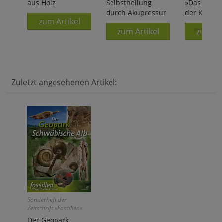
aus Holz
Selbstheilung
»Das Nicke
durch Akupressur
der Katze«
zum Artikel
zum Artikel
zum Ar
Zuletzt angesehenen Artikel:
Sonderheft der
Zeitschrift »Fossilien«
Der Geopark