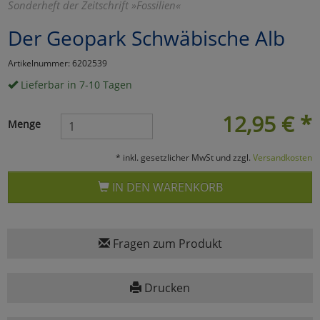
Sonderheft der Zeitschrift »Fossilien«
Marketing
Der Geopark Schwäbische Alb
Artikelnummer: 6202539
Umfragetools
Lieferbar in 7-10 Tagen
12,95
€
*
Cookies
Alle Akzeptieren
Menge
Cookies
Einstellungen speichern
* inkl. gesetzlicher MwSt und zzgl.
Versandkosten
zu Haupptseite Zustimmun
zurück
IN DEN WARENKORB
Fragen zum Produkt
Drucken