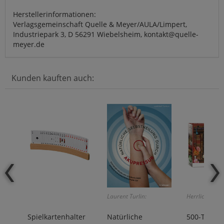
Herstellerinformationen:
Verlagsgemeinschaft Quelle & Meyer/AULA/Limpert,
Industriepark 3, D 56291 Wiebelsheim, kontakt@quelle-
meyer.de
Kunden kauften auch:
Laurent Turlin:
Herrliches Mot
Spielkartenhalter
Natürliche
500-Teile-P