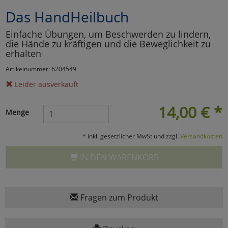
Das HandHeilbuch
Marketing
Einfache Übungen, um Beschwerden zu lindern,
die Hände zu kräftigen und die Beweglichkeit zu
Umfragetools
erhalten
Artikelnummer: 6204549
Leider ausverkauft
Cookies
Alle Akzeptieren
14,00
€
*
Cookies
Einstellungen speichern
Menge
zu Haupptseite Zustimmun
zurück
* inkl. gesetzlicher MwSt und zzgl.
Versandkosten
IN DEN WARENKORB
Fragen zum Produkt