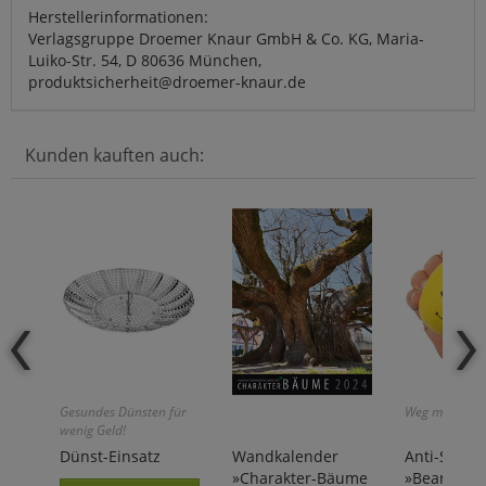
Herstellerinformationen:
Verlagsgruppe Droemer Knaur GmbH & Co. KG, Maria-
Luiko-Str. 54, D 80636 München,
produktsicherheit@droemer-knaur.de
Kunden kauften auch:
Gesundes Dünsten für
Weg mit dem S
wenig Geld!
Dünst-Einsatz
Wandkalender
Anti-Stress
»Charakter-Bäume
»Beanie Sm