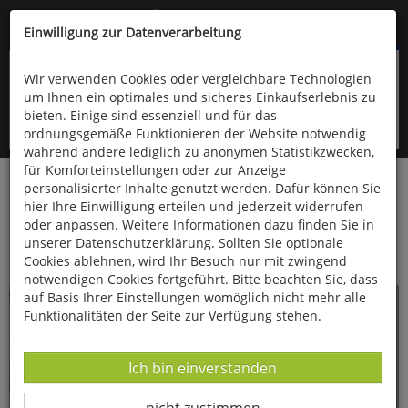
Kompletten Head der Seite überspringen
(06766) 903-200
oder (06766) 9323-960
Einwilligung zur Datenverarbeitung
Wir verwenden Cookies oder vergleichbare Technologien
um Ihnen ein optimales und sicheres Einkaufserlebnis zu
bieten. Einige sind essenziell und für das
ordnungsgemäße Funktionieren der Website notwendig
während andere lediglich zu anonymen Statistikzwecken,
für Komforteinstellungen oder zur Anzeige
personalisierter Inhalte genutzt werden. Dafür können Sie
Startseite
Bücher
Gesundheit
hier Ihre Einwilligung erteilen und jederzeit widerrufen
oder anpassen. Weitere Informationen dazu finden Sie in
Das HandHeilbuch
unserer Datenschutzerklärung. Sollten Sie optionale
Cookies ablehnen, wird Ihr Besuch nur mit zwingend
notwendigen Cookies fortgeführt. Bitte beachten Sie, dass
auf Basis Ihrer Einstellungen womöglich nicht mehr alle
Funktionalitäten der Seite zur Verfügung stehen.
Datenverarbeitung -
Ich bin einverstanden
Datenverarbeitung -