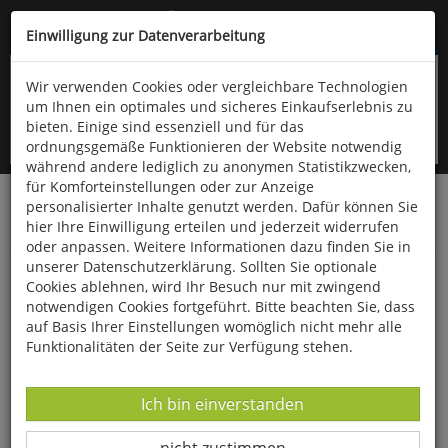
Kompletten Head der Seite überspringen
(06766) 903-200
oder (06766) 9323-960
Einwilligung zur Datenverarbeitung
Wir verwenden Cookies oder vergleichbare Technologien
um Ihnen ein optimales und sicheres Einkaufserlebnis zu
bieten. Einige sind essenziell und für das
ordnungsgemäße Funktionieren der Website notwendig
während andere lediglich zu anonymen Statistikzwecken,
für Komforteinstellungen oder zur Anzeige
personalisierter Inhalte genutzt werden. Dafür können Sie
Startseite
Bücher
Biologie allgemein
hier Ihre Einwilligung erteilen und jederzeit widerrufen
Ökologie & Naturschutz
oder anpassen. Weitere Informationen dazu finden Sie in
unserer Datenschutzerklärung. Sollten Sie optionale
Countdown
Cookies ablehnen, wird Ihr Besuch nur mit zwingend
notwendigen Cookies fortgeführt. Bitte beachten Sie, dass
auf Basis Ihrer Einstellungen womöglich nicht mehr alle
Funktionalitäten der Seite zur Verfügung stehen.
Datenverarbeitung -
Ich bin einverstanden
Datenverarbeitung -