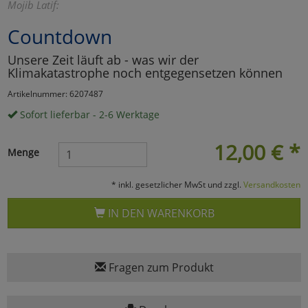
Mojib Latif:
Marketing
Countdown
Unsere Zeit läuft ab - was wir der
Umfragetools
Klimakatastrophe noch entgegensetzen können
Artikelnummer: 6207487
Cookies
Sofort lieferbar - 2-6 Werktage
Alle Akzeptieren
Cookies
12,00
€
*
Einstellungen speichern
Menge
zu Haupptseite Zustimmun
zurück
* inkl. gesetzlicher MwSt und zzgl.
Versandkosten
IN DEN WARENKORB
Fragen zum Produkt