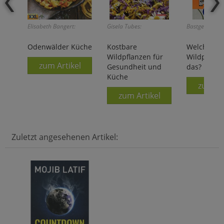
Elisabeth Bangert:
Gisela Tubes:
Bastgen/Schrö
Odenwälder Küche
Kostbare
Welche es
Wildpflanzen für
Wildpflanze
zum Artikel
Gesundheit und
das?
Küche
zum Ar
zum Artikel
Zuletzt angesehenen Artikel: