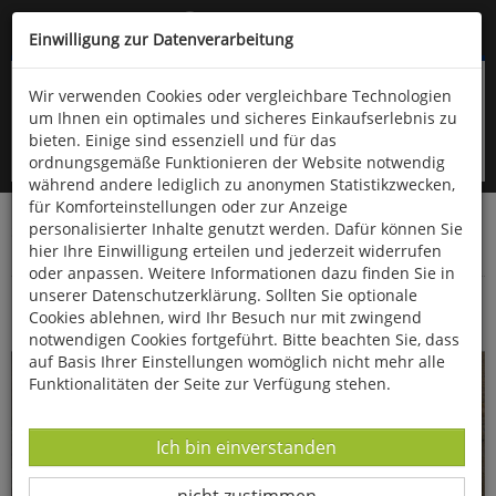
Kompletten Head der Seite überspringen
(06766) 903-200
oder (06766) 9323-960
Einwilligung zur Datenverarbeitung
Wir verwenden Cookies oder vergleichbare Technologien
um Ihnen ein optimales und sicheres Einkaufserlebnis zu
bieten. Einige sind essenziell und für das
ordnungsgemäße Funktionieren der Website notwendig
während andere lediglich zu anonymen Statistikzwecken,
für Komforteinstellungen oder zur Anzeige
personalisierter Inhalte genutzt werden. Dafür können Sie
Startseite
Bücher
Downloads
Zeitschriften
hier Ihre Einwilligung erteilen und jederzeit widerrufen
Fossilien
oder anpassen. Weitere Informationen dazu finden Sie in
unserer Datenschutzerklärung. Sollten Sie optionale
Helmut Keupp, Hans-Jürgen Lierl
Cookies ablehnen, wird Ihr Besuch nur mit zwingend
notwendigen Cookies fortgeführt. Bitte beachten Sie, dass
auf Basis Ihrer Einstellungen womöglich nicht mehr alle
Funktionalitäten der Seite zur Verfügung stehen.
Datenverarbeitung -
Ich bin einverstanden
Datenverarbeitung -