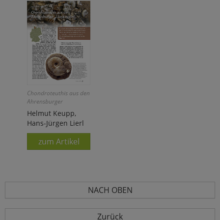
Chondroteuthis aus den
Ahrensburger
"Liaskugeln"
Helmut Keupp,
Hans-Jürgen Lierl
zum Artikel
NACH OBEN
Zurück