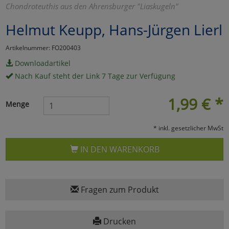
Chondroteuthis aus den Ahrensburger "Liaskugeln"
Marketing
Helmut Keupp, Hans-Jürgen Lierl
Umfragetools
Artikelnummer: FO200403
Downloadartikel
Nach Kauf steht der Link 7 Tage zur Verfügung
Cookies
Alle Akzeptieren
1,99
€
*
Menge
Cookies
Einstellungen speichern
* inkl. gesetzlicher MwSt
zu Haupptseite Zustimmun
zurück
IN DEN WARENKORB
Fragen zum Produkt
Drucken