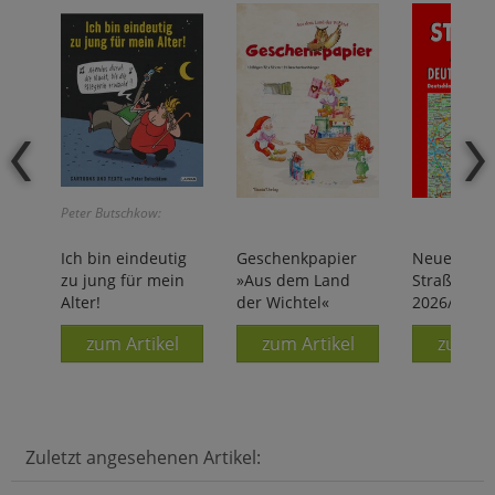
Peter Butschkow:
Ich bin eindeutig
Geschenkpapier
Neuer
zu jung für mein
»Aus dem Land
Straßenatl
Alter!
der Wichtel«
2026/2027
zum Artikel
zum Artikel
zum Ar
Zuletzt angesehenen Artikel: