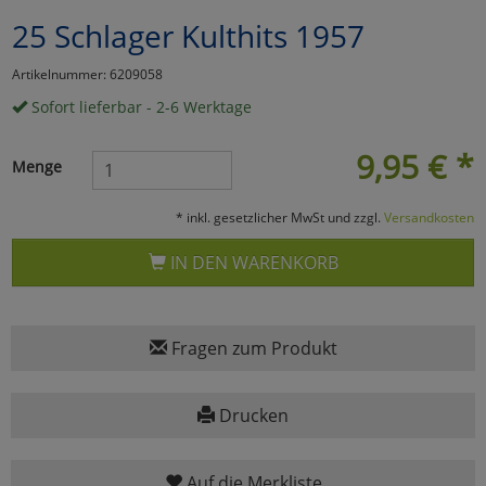
25 Schlager Kulthits 1957
Marketing
Artikelnummer: 6209058
Umfragetools
Sofort lieferbar - 2-6 Werktage
9,95
€
*
Menge
Cookies
Alle Akzeptieren
* inkl. gesetzlicher MwSt und zzgl.
Versandkosten
Cookies
Einstellungen speichern
IN DEN WARENKORB
zu Haupptseite Zustimmun
zurück
Fragen zum Produkt
Drucken
Auf die Merkliste