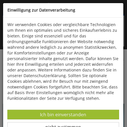
Kompletten Head der Seite überspringen
(06766) 903-200
oder (06766) 9323-960
Einwilligung zur Datenverarbeitung
Wir verwenden Cookies oder vergleichbare Technologien
um Ihnen ein optimales und sicheres Einkaufserlebnis zu
bieten. Einige sind essenziell und für das
ordnungsgemäße Funktionieren der Website notwendig
während andere lediglich zu anonymen Statistikzwecken,
für Komforteinstellungen oder zur Anzeige
personalisierter Inhalte genutzt werden. Dafür können Sie
Startseite
Technik & Freizeit
Musik & Klang
Musik-CDs
hier Ihre Einwilligung erteilen und jederzeit widerrufen
oder anpassen. Weitere Informationen dazu finden Sie in
25 Schlager Kulthits 1957
unserer Datenschutzerklärung. Sollten Sie optionale
Cookies ablehnen, wird Ihr Besuch nur mit zwingend
notwendigen Cookies fortgeführt. Bitte beachten Sie, dass
auf Basis Ihrer Einstellungen womöglich nicht mehr alle
Funktionalitäten der Seite zur Verfügung stehen.
Datenverarbeitung -
Ich bin einverstanden
Datenverarbeitung -