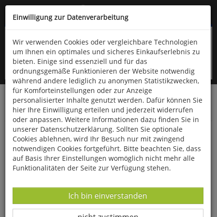
Kompletten Head der Seite überspringen
(06766) 903-200
oder (06766) 9323-960
Einwilligung zur Datenverarbeitung
Wir verwenden Cookies oder vergleichbare Technologien
um Ihnen ein optimales und sicheres Einkaufserlebnis zu
bieten. Einige sind essenziell und für das
ordnungsgemäße Funktionieren der Website notwendig
während andere lediglich zu anonymen Statistikzwecken,
für Komforteinstellungen oder zur Anzeige
personalisierter Inhalte genutzt werden. Dafür können Sie
Startseite
Bücher
Downloads
Zeitschriften
hier Ihre Einwilligung erteilen und jederzeit widerrufen
SportPraxis
oder anpassen. Weitere Informationen dazu finden Sie in
unserer Datenschutzerklärung. Sollten Sie optionale
Bewegung macht schlau
Cookies ablehnen, wird Ihr Besuch nur mit zwingend
notwendigen Cookies fortgeführt. Bitte beachten Sie, dass
auf Basis Ihrer Einstellungen womöglich nicht mehr alle
Funktionalitäten der Seite zur Verfügung stehen.
Datenverarbeitung -
Ich bin einverstanden
Datenverarbeitung -