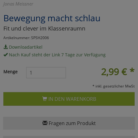
Jonas Meissner
Marketing
Bewegung macht schlau
Fit und clever im Klassenraumn
Umfragetools
Artikelnummer: SPSH2006
Downloadartikel
Cookies
Alle Akzeptieren
Nach Kauf steht der Link 7 Tage zur Verfügung
Cookies
Einstellungen speichern
2,99
€
*
Menge
zu Haupptseite Zustimmun
zurück
* inkl. gesetzlicher MwSt
IN DEN WARENKORB
Fragen zum Produkt