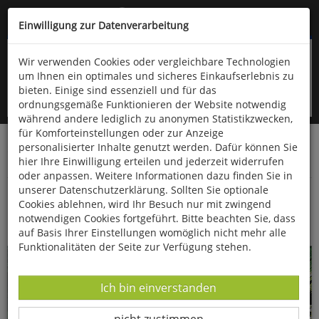
Kompletten Head der Seite überspringen
(06766) 903-200
oder (06766) 9323-960
Einwilligung zur Datenverarbeitung
Wir verwenden Cookies oder vergleichbare Technologien
um Ihnen ein optimales und sicheres Einkaufserlebnis zu
bieten. Einige sind essenziell und für das
ordnungsgemäße Funktionieren der Website notwendig
während andere lediglich zu anonymen Statistikzwecken,
für Komforteinstellungen oder zur Anzeige
personalisierter Inhalte genutzt werden. Dafür können Sie
Startseite
Bücher
Downloads
Zeitschriften
hier Ihre Einwilligung erteilen und jederzeit widerrufen
Fossilien
oder anpassen. Weitere Informationen dazu finden Sie in
unserer Datenschutzerklärung. Sollten Sie optionale
Baumfarne - eine Erfolgsgeschichte seit dem
Cookies ablehnen, wird Ihr Besuch nur mit zwingend
Erdaltertum
notwendigen Cookies fortgeführt. Bitte beachten Sie, dass
auf Basis Ihrer Einstellungen womöglich nicht mehr alle
Funktionalitäten der Seite zur Verfügung stehen.
Datenverarbeitung -
Ich bin einverstanden
Datenverarbeitung -