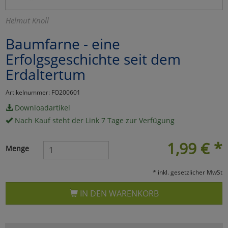
Marketing
Helmut Knoll
Baumfarne - eine
Umfragetools
Erfolgsgeschichte seit dem
Erdaltertum
Cookies
Alle Akzeptieren
Artikelnummer: FO200601
Cookies
Einstellungen speichern
Downloadartikel
Nach Kauf steht der Link 7 Tage zur Verfügung
zu Haupptseite Zustimmun
zurück
1,99
€
*
Menge
* inkl. gesetzlicher MwSt
IN DEN WARENKORB