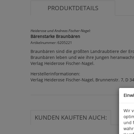
PRODUKTDETAILS
Heiderose und Andreas Fischer-Nagel:
Bärenstarke Braunbären
Artikelnummer: 6205221
Braunbären sind die größten Landraubtiere der Erd
Braunbären leben und wie ihre Jungen heranwachsen. 
Verlag Heiderose Fischer-Nagel.
Herstellerinformationen:
Verlag Heiderose Fischer-Nagel, Brunnenstr. 7, D 
Einw
Wir 
KUNDEN KAUFTEN AUCH:
optim
und 
währ