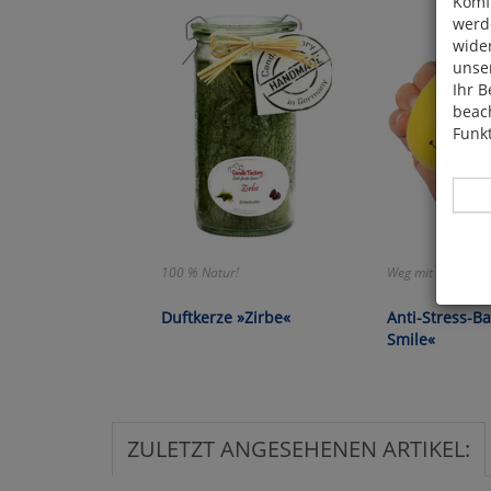
Komfo
werde
wide
unser
Ihr B
beach
Funkt
100 % Natur!
Weg mit dem Stres
Hier 
Duftkerze »Zirbe«
Anti-Stress-Ba
Cook
Smile«
fortg
nicht
Selbs
anpa
ZULETZT ANGESEHENEN ARTIKEL:
Ko