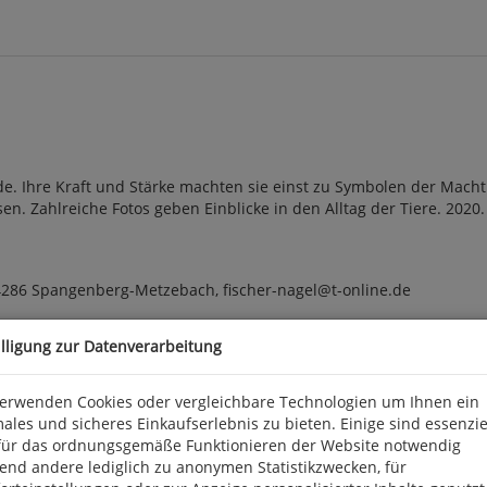
e. Ihre Kraft und Stärke machten sie einst zu Symbolen der Macht.
Zahlreiche Fotos geben Einblicke in den Alltag der Tiere. 2020. 44
34286 Spangenberg-Metzebach, fischer-nagel@t-online.de
illigung zur Datenverarbeitung
verwenden Cookies oder vergleichbare Technologien um Ihnen ein
ales und sicheres Einkaufserlebnis zu bieten. Einige sind essenzie
für das ordnungsgemäße Funktionieren der Website notwendig
end andere lediglich zu anonymen Statistikzwecken, für