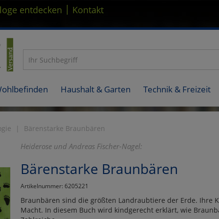
|
loge entdecken
Kontakt
Wohlbefinden
Haushalt & Garten
Technik & Freizeit
ogie
Bärenstarke Braunbären
Heiderose und Andreas Fischer-Nagel:
Bärenstarke Braunbären
Artikelnummer: 6205221
Braunbären sind die größten Landraubtiere der Erde. Ihre K
Macht. In diesem Buch wird kindgerecht erklärt, wie Braun