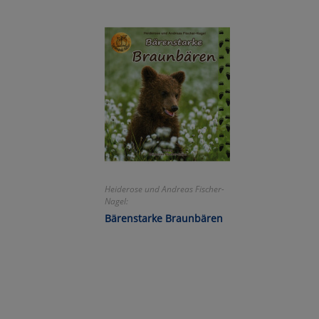
Wa
Pe
Ma
Um
Heiderose und Andreas Fischer-
Nagel:
Bärenstarke Braunbären