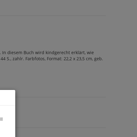
 In diesem Buch wird kindgerecht erklärt, wie
 S., zahlr. Farbfotos, Format: 22,2 x 23,5 cm, geb.
ll