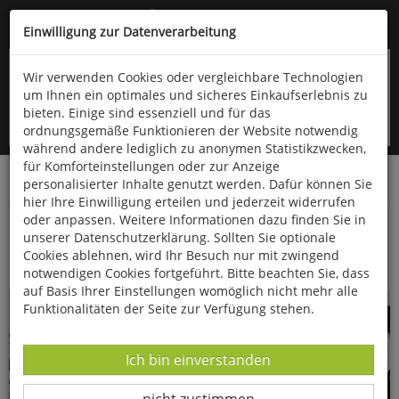
Kompletten Head der Seite überspringen
(06766) 903-200
oder (06766) 9323-960
Einwilligung zur Datenverarbeitung
Wir verwenden Cookies oder vergleichbare Technologien
um Ihnen ein optimales und sicheres Einkaufserlebnis zu
bieten. Einige sind essenziell und für das
ordnungsgemäße Funktionieren der Website notwendig
während andere lediglich zu anonymen Statistikzwecken,
für Komforteinstellungen oder zur Anzeige
personalisierter Inhalte genutzt werden. Dafür können Sie
Startseite
Bücher
Kunst
Kunst als Hobby
hier Ihre Einwilligung erteilen und jederzeit widerrufen
oder anpassen. Weitere Informationen dazu finden Sie in
Ausmalreise Winterliche Vogelwelt
unserer Datenschutzerklärung. Sollten Sie optionale
Cookies ablehnen, wird Ihr Besuch nur mit zwingend
notwendigen Cookies fortgeführt. Bitte beachten Sie, dass
auf Basis Ihrer Einstellungen womöglich nicht mehr alle
Funktionalitäten der Seite zur Verfügung stehen.
Datenverarbeitung -
Ich bin einverstanden
Datenverarbeitung -