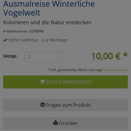
Ausmalreise Winterliche
Marketing
Vogelwelt
Kolorieren und die Natur entdecken
Umfragetools
Artikelnummer: 6208846
Sofort lieferbar - 2-6 Werktage
Cookies
Alle Akzeptieren
10,00
€
*
Menge
Cookies
Einstellungen speichern
* inkl. gesetzlicher MwSt und zzgl.
Versandkosten
zu Haupptseite Zustimmun
zurück
IN DEN WARENKORB
Fragen zum Produkt
Drucken