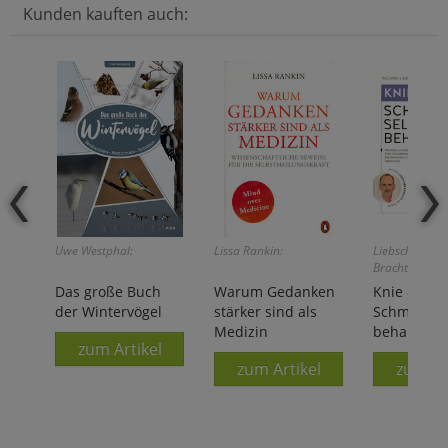
Kunden kauften auch:
Uwe Westphal:
Lissa Rankin:
Liebscher-
Bracht/Bracht
Das große Buch
Warum Gedanken
Knie & Men
der Wintervögel
stärker sind als
Schmerzen 
Medizin
behandeln
zum Artikel
zum Artikel
zum Ar