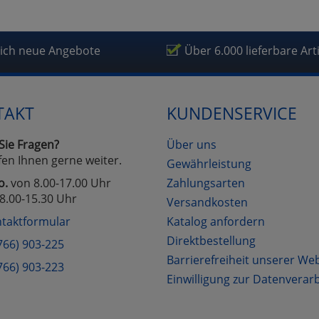
lich neue Angebote
Über 6.000 lieferbare Art
TAKT
KUNDENSERVICE
Sie Fragen?
Über uns
fen Ihnen gerne weiter.
Gewährleistung
o.
von 8.00-17.00 Uhr
Zahlungsarten
8.00-15.30 Uhr
Versandkosten
taktformular
Katalog anfordern
Direktbestellung
766) 903-225
Barrierefreiheit unserer We
766) 903-223
Einwilligung zur Datenverar