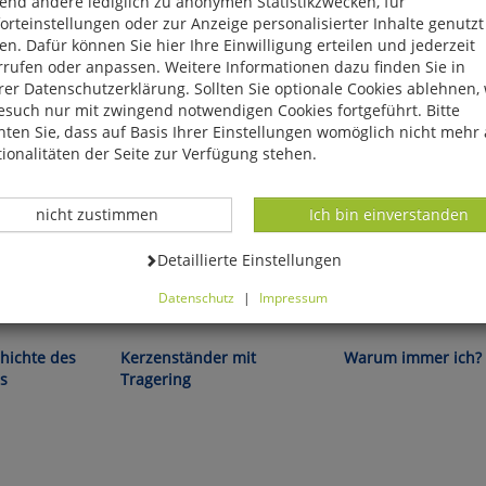
end andere lediglich zu anonymen Statistikzwecken, für
rteinstellungen oder zur Anzeige personalisierter Inhalte genutzt
n. Dafür können Sie hier Ihre Einwilligung erteilen und jederzeit
rrufen oder anpassen. Weitere Informationen dazu finden Sie in
er Datenschutzerklärung. Sollten Sie optionale Cookies ablehnen,
esuch nur mit zwingend notwendigen Cookies fortgeführt. Bitte
ten Sie, dass auf Basis Ihrer Einstellungen womöglich nicht mehr 
ionalitäten der Seite zur Verfügung stehen.
Datenverarbeitung -
Datenverarbeitung -
nicht zustimmen
Ich bin einverstanden
Datenverarbeitung -
Detaillierte Einstellungen
Datenschutz
|
Impressum
Aus massivem Messing!
Das verflixte Würfelspiel!
können Sie alle optionalen Cookies einstellen. Sollten Sie optionale
ies ablehnen, wird Ihr Besuch nur mit zwingend notwendigen Cook
hichte des
Kerzenständer mit
Warum immer ich?
eführt. Bitte beachten Sie, dass auf Basis Ihrer Einstellungen womö
s
Tragering
 mehr alle Funktionalitäten der Seite zur Verfügung stehen.
tverständlich können Sie die Einstellungen jederzeit widerrufen o
ssen.