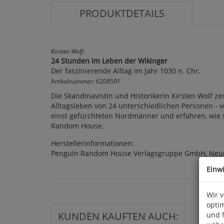
PRODUKTDETAILS
Kirsten Wolf:
24 Stunden im Leben der Wikinger
Der faszinierende Alltag im Jahr 1030 n. Chr.
Artikelnummer: 6208591
Die Skandinavistin und Historikerin Kirsten Wolf z
Alltagsleben von 24 unterschiedlichen Personen - v
einst gefürchteten Nordmänner und erfahren, wie sie 
Random House.
Herstellerinformationen:
Penguin Random House Verlagsgruppe GmbH, Neum
Einw
Wir 
optim
KUNDEN KAUFTEN AUCH:
und 