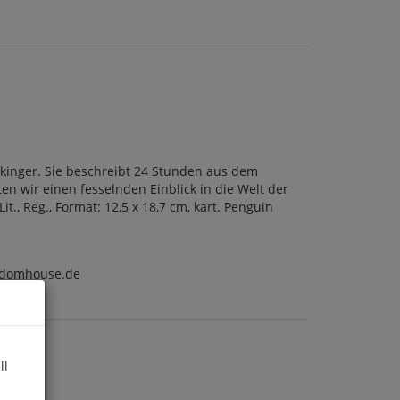
ikinger. Sie beschreibt 24 Stunden aus dem
en wir einen fesselnden Einblick in die Welt der
t., Reg., Format: 12,5 x 18,7 cm, kart. Penguin
ndomhouse.de
ll