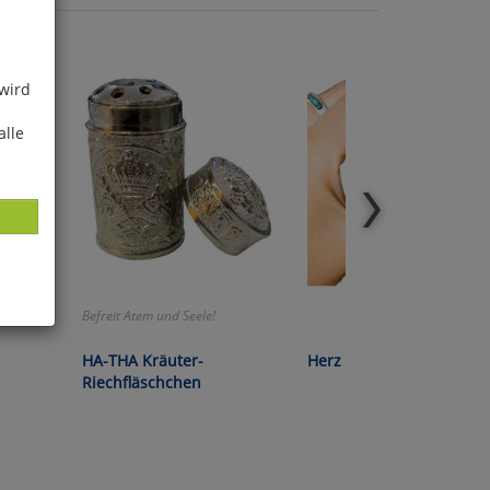
 wird
alle
Befreit Atem und Seele!
ies
HA-THA Kräuter-
Herz aus Onyxmarmor
glich
Riechfläschchen
der