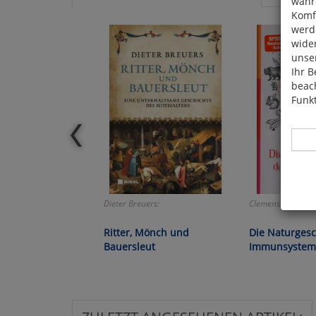
währ
Komfo
werde
wide
unser
Ihr B
beach
Funkt
Dieter Breuers:
Clemens G. Arvay:
Hier 
Cook
Ritter, Mönch und
Die Naturgesc
fortg
Bauersleut
Immunsystem
nicht
Selbs
anpa