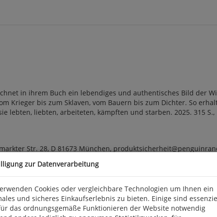
eichnet in ihrem Buch ein lebendiges und authentisches Bild der W
om Krieger bis zum Sklaven, vom Bauern bis zum Dichter. So erhalt
lebten, liebten, arbeiteten, kämpften und starben. 2025. 315 S., Li
arkter Str. 28, D 81673 München, produktsicherheit@penguinra
illigung zur Datenverarbeitung
verwenden Cookies oder vergleichbare Technologien um Ihnen ein
ales und sicheres Einkaufserlebnis zu bieten. Einige sind essenzie
für das ordnungsgemäße Funktionieren der Website notwendig