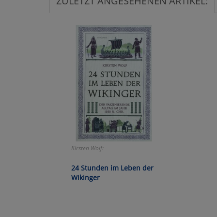
ZULETZT ANGESEHENEN ARTIKEL:
Ko
Wa
Pe
Ma
Um
Kirsten Wolf:
24 Stunden im Leben der
Wikinger