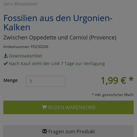
Gero Moosleitner
Marketing
Fossilien aus den Urgonien-
Kalken
Umfragetools
Zwischen Oppedette und Carniol (Provence)
Artikelnummer: FO230206
Cookies
Alle Akzeptieren
Downloadartikel
Nach Kauf steht der Link 7 Tage zur Verfügung
Cookies
Einstellungen speichern
1,99
€
*
zu Haupptseite Zustimmun
zurück
Menge
* inkl. gesetzlicher MwSt
IN DEN WARENKORB
Fragen zum Produkt