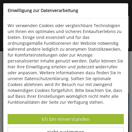
Kompletten Head der Seite überspringen
(06766) 903-200
oder (06766) 9323-960
Einwilligung zur Datenverarbeitung
Wir verwenden Cookies oder vergleichbare Technologien
um Ihnen ein optimales und sicheres Einkaufserlebnis zu
bieten. Einige sind essenziell und für das
ordnungsgemäße Funktionieren der Website notwendig
während andere lediglich zu anonymen Statistikzwecken,
für Komforteinstellungen oder zur Anzeige
personalisierter Inhalte genutzt werden. Dafür können Sie
Startseite
Bücher
Downloads
Zeitschriften
hier Ihre Einwilligung erteilen und jederzeit widerrufen
Fossilien
oder anpassen. Weitere Informationen dazu finden Sie in
unserer Datenschutzerklärung. Sollten Sie optionale
Fossilien aus den Urgonien-Kalken
Cookies ablehnen, wird Ihr Besuch nur mit zwingend
notwendigen Cookies fortgeführt. Bitte beachten Sie, dass
auf Basis Ihrer Einstellungen womöglich nicht mehr alle
Funktionalitäten der Seite zur Verfügung stehen.
Datenverarbeitung -
Ich bin einverstanden
Datenverarbeitung -