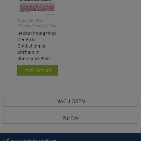
Alexander Neu,
Christopher König, Felix
Weiß
Beobachtungstipp
Der Eich-
Gimbsheimer
Altrhein in
Rheinland-Pfalz
zum Artikel
NACH OBEN
Zurück