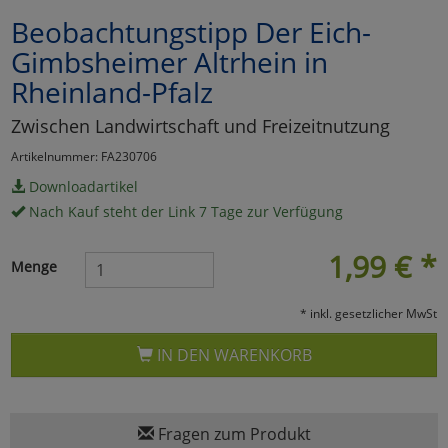
Beobachtungstipp Der Eich-
Marketing
Gimbsheimer Altrhein in
Rheinland-Pfalz
Umfragetools
Zwischen Landwirtschaft und Freizeitnutzung
Artikelnummer: FA230706
Cookies
Alle Akzeptieren
Downloadartikel
Cookies
Einstellungen speichern
Nach Kauf steht der Link 7 Tage zur Verfügung
zu Haupptseite Zustimmun
zurück
1,99
€
*
Menge
* inkl. gesetzlicher MwSt
IN DEN WARENKORB
Fragen zum Produkt