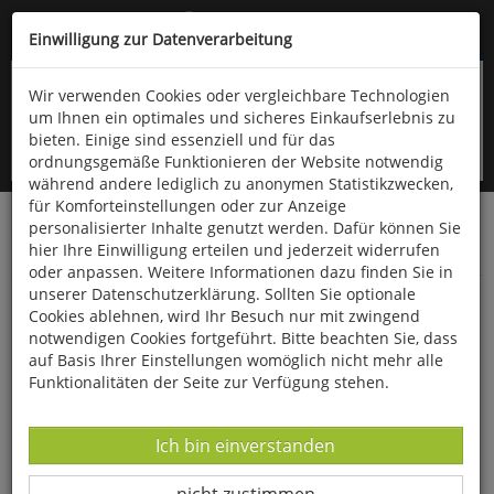
Kompletten Head der Seite überspringen
(06766) 903-200
oder (06766) 9323-960
Einwilligung zur Datenverarbeitung
Wir verwenden Cookies oder vergleichbare Technologien
um Ihnen ein optimales und sicheres Einkaufserlebnis zu
bieten. Einige sind essenziell und für das
ordnungsgemäße Funktionieren der Website notwendig
während andere lediglich zu anonymen Statistikzwecken,
für Komforteinstellungen oder zur Anzeige
personalisierter Inhalte genutzt werden. Dafür können Sie
Startseite
Bücher
Downloads
Zeitschriften
hier Ihre Einwilligung erteilen und jederzeit widerrufen
Der Falke
oder anpassen. Weitere Informationen dazu finden Sie in
unserer Datenschutzerklärung. Sollten Sie optionale
Beobachtungstipp Der Eich-Gimbsheimer
Cookies ablehnen, wird Ihr Besuch nur mit zwingend
Altrhein in Rheinland-Pfalz
notwendigen Cookies fortgeführt. Bitte beachten Sie, dass
auf Basis Ihrer Einstellungen womöglich nicht mehr alle
Funktionalitäten der Seite zur Verfügung stehen.
Datenverarbeitung -
Ich bin einverstanden
Datenverarbeitung -