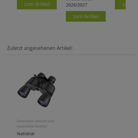
zum Artikel
zum Ar
2026/2027
zum Artikel
Zuletzt angesehenen Artikel:
Gestochen scharfe und
natürliche Farben!
National