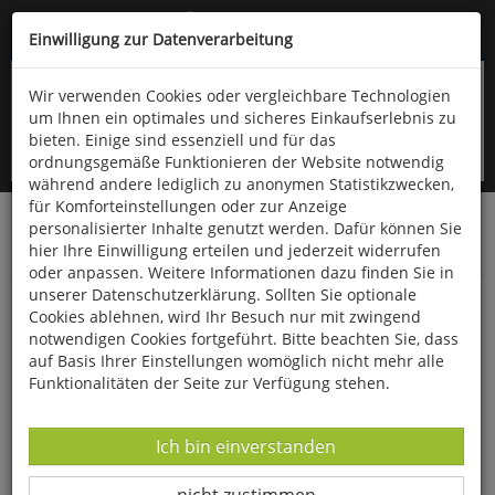
Kompletten Head der Seite überspringen
(06766) 903-200
oder (06766) 9323-960
Einwilligung zur Datenverarbeitung
Wir verwenden Cookies oder vergleichbare Technologien
um Ihnen ein optimales und sicheres Einkaufserlebnis zu
bieten. Einige sind essenziell und für das
ordnungsgemäße Funktionieren der Website notwendig
während andere lediglich zu anonymen Statistikzwecken,
für Komforteinstellungen oder zur Anzeige
personalisierter Inhalte genutzt werden. Dafür können Sie
Startseite
Technik & Freizeit
Optik & Zubehör
hier Ihre Einwilligung erteilen und jederzeit widerrufen
Ferngläser & Spektive
oder anpassen. Weitere Informationen dazu finden Sie in
unserer Datenschutzerklärung. Sollten Sie optionale
National Geographic Zoom-Fernglas 8-24 x 50
Cookies ablehnen, wird Ihr Besuch nur mit zwingend
notwendigen Cookies fortgeführt. Bitte beachten Sie, dass
auf Basis Ihrer Einstellungen womöglich nicht mehr alle
Funktionalitäten der Seite zur Verfügung stehen.
Datenverarbeitung -
Ich bin einverstanden
Datenverarbeitung -