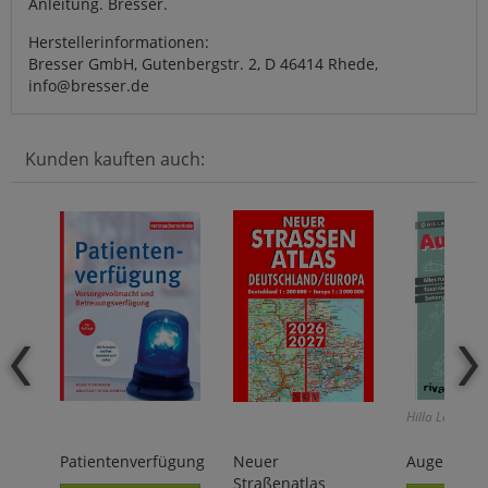
Anleitung. Bresser.
Herstellerinformationen:
Bresser GmbH, Gutenbergstr. 2, D 46414 Rhede,
info@bresser.de
Kunden kauften auch:
Hilla Lemon:
Patientenverfügung
Neuer
Augenblick
Straßenatlas