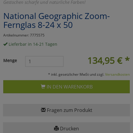
Gestochen scharfe und natürliche Farben!
Marketing
National Geographic Zoom-
Fernglas 8-24 x 50
Umfragetools
Artikelnummer: 7775575
Lieferbar in 14-21 Tagen
Cookies
Alle Akzeptieren
134,95
€
*
Menge
Cookies
Einstellungen speichern
* inkl. gesetzlicher MwSt und zzgl.
Versandkosten
zu Haupptseite Zustimmun
zurück
IN DEN WARENKORB
Fragen zum Produkt
Drucken