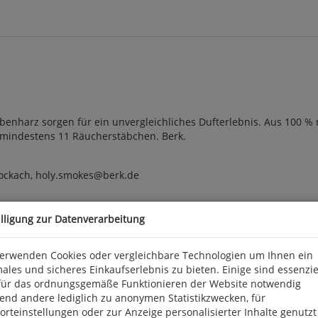
rbenharz sorgen für ein unvergleichliches Dufterlebnis. Aus 100 %
t mindestens 11 Räucherstäbchen. Berk.
tockach, holy.smokes@berk.de
illigung zur Datenverarbeitung
verwenden Cookies oder vergleichbare Technologien um Ihnen ein
ales und sicheres Einkaufserlebnis zu bieten. Einige sind essenzie
für das ordnungsgemäße Funktionieren der Website notwendig
end andere lediglich zu anonymen Statistikzwecken, für
rteinstellungen oder zur Anzeige personalisierter Inhalte genutzt