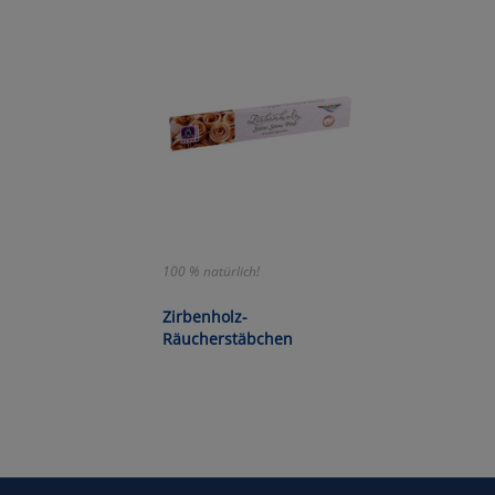
Wa
Pe
Ma
Um
100 % natürlich!
Zirbenholz-
Räucherstäbchen