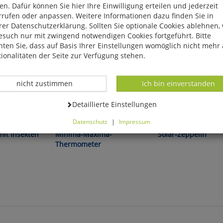
n. Dafür können Sie hier Ihre Einwilligung erteilen und jederzeit
rrufen oder anpassen. Weitere Informationen dazu finden Sie in
er Datenschutzerklärung. Sollten Sie optionale Cookies ablehnen,
esuch nur mit zwingend notwendigen Cookies fortgeführt. Bitte
ten Sie, dass auf Basis Ihrer Einstellungen womöglich nicht mehr 
ionalitäten der Seite zur Verfügung stehen.
Datenverarbeitung -
Datenverarbeitung -
nicht zustimmen
Ich bin einverstanden
Datenverarbeitung -
Detaillierte Einstellungen
ckerbissen!
Wie warm ist es jetzt - wie kalt
Einfach faszinierend!
Datenschutz
|
Impressum
war es heute Nacht?
können Sie alle optionalen Cookies einstellen. Sollten Sie optionale
mit Insekten
Minima-Maxima-
Solar-Zeppelin
ies ablehnen, wird Ihr Besuch nur mit zwingend notwendigen Cook
Thermometer
eführt. Bitte beachten Sie, dass auf Basis Ihrer Einstellungen womö
 mehr alle Funktionalitäten der Seite zur Verfügung stehen.
tverständlich können Sie die Einstellungen jederzeit widerrufen o
ssen.
mfortfunktionen