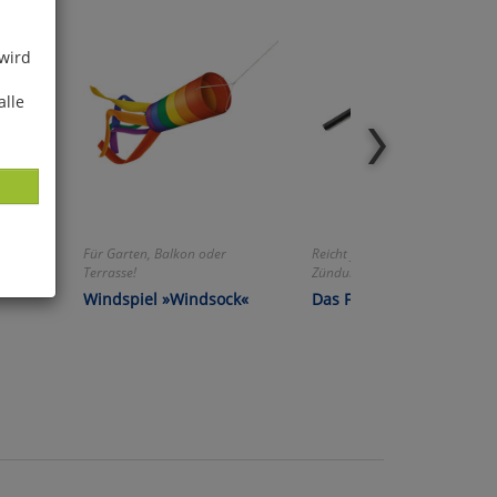
 wird
alle
Für Garten, Balkon oder
Reicht für Tausende von
Terrasse!
Zündungen!
Windspiel »Windsock«
Das Feuereisen
ies
glich
der