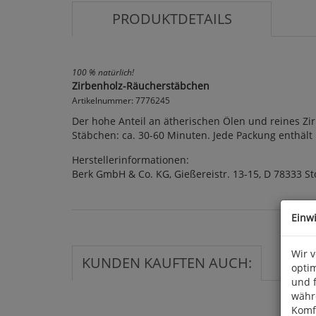
PRODUKTDETAILS
100 % natürlich!
Zirbenholz-Räucherstäbchen
Artikelnummer: 7776245
Der hohe Anteil an ätherischen Ölen und reines Zi
Stäbchen: ca. 30-60 Minuten. Jede Packung enthäl
Herstellerinformationen:
Berk GmbH & Co. KG, Gießereistr. 13-15, D 78333 S
Einw
Wir 
KUNDEN KAUFTEN AUCH:
optim
und 
währ
Komfo