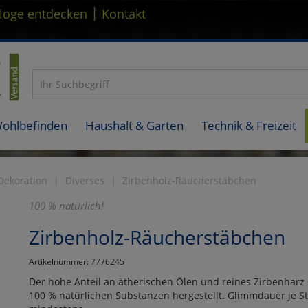
|
loge entdecken
Kontakt
Wohlbefinden
Haushalt & Garten
Technik & Freizeit
ekoration
Diverses
Zirbenholz-Räucherstäbchen
100 % natürlich!
Zirbenholz-Räucherstäbchen
Artikelnummer: 7776245
Der hohe Anteil an ätherischen Ölen und reines Zirbenharz s
100 % natürlichen Substanzen hergestellt. Glimmdauer je St