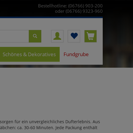
Bestellhotline: (06766) 903-200
oder (06766) 9323-960
Schönes & Dekoratives
Fundgrube
orgen für ein unvergleichliches Dufterlebnis. Aus
äbchen: ca. 30-60 Minuten. Jede Packung enthält