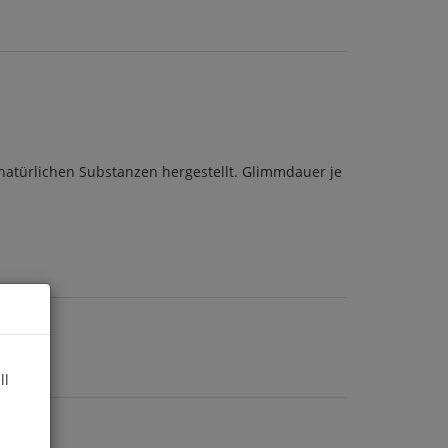
 natürlichen Substanzen hergestellt. Glimmdauer je
ll