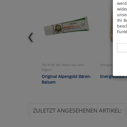
werde
wide
unser
Ihr B
beach
Funkt
Die Kraft der Natur aus dem
Energiereicher Le
Allgäu!
Hier 
Original Alpengold Bären-
Energieblock 
Cook
Balsam
fortg
nicht
Selbs
anpa
ZULETZT ANGESEHENEN ARTIKEL:
Ko