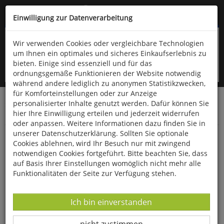
Kompletten Head der Seite überspringen
(06766) 903-200
oder (06766) 9323-960
Einwilligung zur Datenverarbeitung
Wir verwenden Cookies oder vergleichbare Technologien
um Ihnen ein optimales und sicheres Einkaufserlebnis zu
bieten. Einige sind essenziell und für das
ordnungsgemäße Funktionieren der Website notwendig
während andere lediglich zu anonymen Statistikzwecken,
für Komforteinstellungen oder zur Anzeige
personalisierter Inhalte genutzt werden. Dafür können Sie
Startseite
Technik & Freizeit
Spiel & Spaß
hier Ihre Einwilligung erteilen und jederzeit widerrufen
Spiele für Draußen
oder anpassen. Weitere Informationen dazu finden Sie in
unserer Datenschutzerklärung. Sollten Sie optionale
Windspiel »Windsock«
Cookies ablehnen, wird Ihr Besuch nur mit zwingend
notwendigen Cookies fortgeführt. Bitte beachten Sie, dass
auf Basis Ihrer Einstellungen womöglich nicht mehr alle
Funktionalitäten der Seite zur Verfügung stehen.
Datenverarbeitung -
Ich bin einverstanden
Datenverarbeitung -