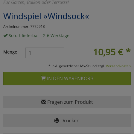
Für Garten, Balkon oder Terrasse!
Marketing
Windspiel »Windsock«
Artikelnummer: 7775913
Umfragetools
Sofort lieferbar - 2-6 Werktage
10,95
€
*
Cookies
Alle Akzeptieren
Menge
Cookies
Einstellungen speichern
* inkl. gesetzlicher MwSt und zzgl.
Versandkosten
zu Haupptseite Zustimmun
zurück
IN DEN WARENKORB
Fragen zum Produkt
Drucken