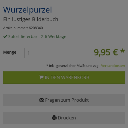
Wurzelpurzel
Marketing
Ein lustiges Bilderbuch
Umfragetools
Artikelnummer: 6208340
Sofort lieferbar - 2-6 Werktage
Cookies
Alle Akzeptieren
9,95
€
*
Menge
Cookies
Einstellungen speichern
* inkl. gesetzlicher MwSt und zzgl.
Versandkosten
zu Haupptseite Zustimmun
zurück
IN DEN WARENKORB
Fragen zum Produkt
Drucken