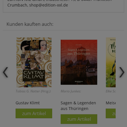
Crumbach, shop@edition-xxl.de
Kunden kauften auch:
Tobias G. Natter (Hrsg.):
Mario Junkes:
Elke Schwarze
Gustav Klimt
Sagen & Legenden
Meise mag
aus Thüringen
zum Artikel
zum Ar
zum Artikel