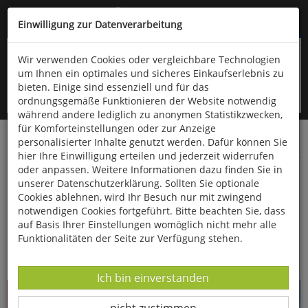
Kompletten Head der Seite überspringen
(06766) 903-200
oder (06766) 9323-960
Einwilligung zur Datenverarbeitung
Wir verwenden Cookies oder vergleichbare Technologien
um Ihnen ein optimales und sicheres Einkaufserlebnis zu
bieten. Einige sind essenziell und für das
ordnungsgemäße Funktionieren der Website notwendig
während andere lediglich zu anonymen Statistikzwecken,
für Komforteinstellungen oder zur Anzeige
personalisierter Inhalte genutzt werden. Dafür können Sie
Startseite
Bücher
Kinderbücher
hier Ihre Einwilligung erteilen und jederzeit widerrufen
oder anpassen. Weitere Informationen dazu finden Sie in
Wurzelpurzel
unserer Datenschutzerklärung. Sollten Sie optionale
Cookies ablehnen, wird Ihr Besuch nur mit zwingend
notwendigen Cookies fortgeführt. Bitte beachten Sie, dass
auf Basis Ihrer Einstellungen womöglich nicht mehr alle
Funktionalitäten der Seite zur Verfügung stehen.
Datenverarbeitung -
Ich bin einverstanden
Datenverarbeitung -