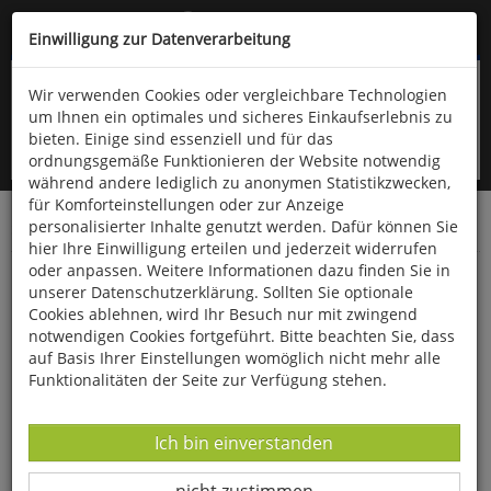
Kompletten Head der Seite überspringen
(06766) 903-200
oder (06766) 9323-960
Einwilligung zur Datenverarbeitung
Wir verwenden Cookies oder vergleichbare Technologien
um Ihnen ein optimales und sicheres Einkaufserlebnis zu
bieten. Einige sind essenziell und für das
ordnungsgemäße Funktionieren der Website notwendig
während andere lediglich zu anonymen Statistikzwecken,
für Komforteinstellungen oder zur Anzeige
personalisierter Inhalte genutzt werden. Dafür können Sie
Startseite
Bücher
Literatur
Belletristik
hier Ihre Einwilligung erteilen und jederzeit widerrufen
oder anpassen. Weitere Informationen dazu finden Sie in
Wirbel um die Pony-Truppe
unserer Datenschutzerklärung. Sollten Sie optionale
Cookies ablehnen, wird Ihr Besuch nur mit zwingend
notwendigen Cookies fortgeführt. Bitte beachten Sie, dass
auf Basis Ihrer Einstellungen womöglich nicht mehr alle
Funktionalitäten der Seite zur Verfügung stehen.
Datenverarbeitung -
Ich bin einverstanden
Datenverarbeitung -