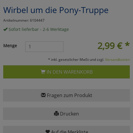
Wirbel um die Pony-Truppe
Marketing
Artikelnummer: 6104447
Umfragetools
Sofort lieferbar - 2-6 Werktage
2,99
€
*
Menge
Cookies
Alle Akzeptieren
* inkl. gesetzlicher MwSt und zzgl.
Versandkosten
Cookies
Einstellungen speichern
IN DEN WARENKORB
zu Haupptseite Zustimmun
zurück
Fragen zum Produkt
Drucken
Auf die Merkliste