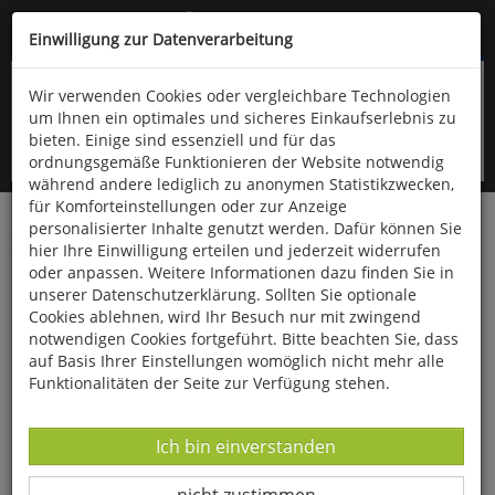
Kompletten Head der Seite überspringen
(06766) 903-200
oder (06766) 9323-960
Einwilligung zur Datenverarbeitung
Wir verwenden Cookies oder vergleichbare Technologien
um Ihnen ein optimales und sicheres Einkaufserlebnis zu
bieten. Einige sind essenziell und für das
ordnungsgemäße Funktionieren der Website notwendig
während andere lediglich zu anonymen Statistikzwecken,
für Komforteinstellungen oder zur Anzeige
personalisierter Inhalte genutzt werden. Dafür können Sie
Startseite
Bücher
Literatur
Belletristik
hier Ihre Einwilligung erteilen und jederzeit widerrufen
oder anpassen. Weitere Informationen dazu finden Sie in
Wir treffen uns am Nachmittag
unserer Datenschutzerklärung. Sollten Sie optionale
Cookies ablehnen, wird Ihr Besuch nur mit zwingend
notwendigen Cookies fortgeführt. Bitte beachten Sie, dass
auf Basis Ihrer Einstellungen womöglich nicht mehr alle
Funktionalitäten der Seite zur Verfügung stehen.
Datenverarbeitung -
Ich bin einverstanden
Datenverarbeitung -