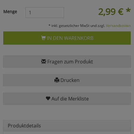
2,99
€
*
Marketing
Menge
* inkl. gesetzlicher MwSt und zzgl.
Versandkosten
Umfragetools
IN DEN WARENKORB
Cookies
Alle Akzeptieren
Fragen zum Produkt
Cookies
Einstellungen speichern
zu Haupptseite Zustimmun
zurück
Drucken
Auf die Merkliste
Produktdetails