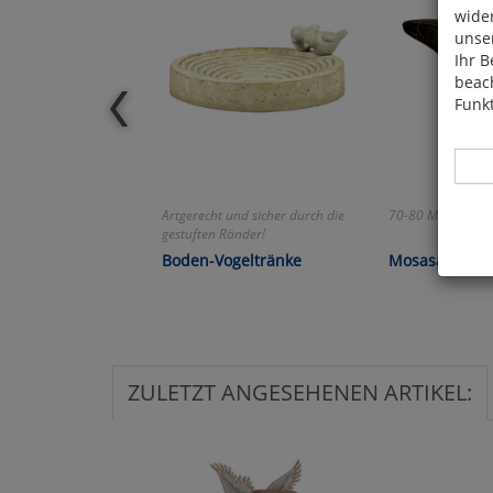
wide
unser
Ihr B
beach
Funkt
Artgerecht und sicher durch die
70-80 Millionen Ja
gestuften Ränder!
Boden-Vogeltränke
Mosasaurus-
Hier 
Cook
fortg
nicht
Selbs
anpa
ZULETZT ANGESEHENEN ARTIKEL:
Ko