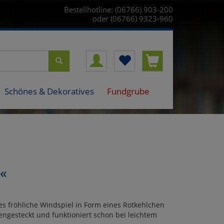
Bestellhotline: (06766) 903-200
oder (06766) 9323-960
Schönes & Dekoratives
Fundgrube
n«
es fröhliche Windspiel in Form eines Rotkehlchen
engesteckt und funktioniert schon bei leichtem