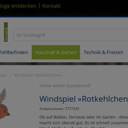
|
loge entdecken
Kontakt
Wohlbefinden
Haushalt & Garten
Technik & Freizeit
rses
Windspiel »Rotkehlchen«
Immer wieder bezaubernd!
Windspiel »Rotkehlche
Artikelnummer: 7777335
Ob auf Balkon, Terrasse oder im Garten - dies
macht sich überall gut. Es ist schnell zusamm