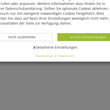
rrufen oder anpassen. Weitere Informationen dazu finden Sie in
er Datenschutzerklärung. Sollten Sie optionale Cookies ablehnen,
esuch nur mit zwingend notwendigen Cookies fortgeführt. Bitte
ten Sie, dass auf Basis Ihrer Einstellungen womöglich nicht mehr 
ionalitäten der Seite zur Verfügung stehen.
Datenverarbeitung -
Datenverarbeitung -
nicht zustimmen
Ich bin einverstanden
Datenverarbeitung -
Detaillierte Einstellungen
hre alt!
Alles perfekt dosiert!
Immer wieder bezauber
Datenschutz
|
Impressum
Zahn
Mini-Messbecher
Windspiel »Kohlme
können Sie alle optionalen Cookies einstellen. Sollten Sie optionale
ies ablehnen, wird Ihr Besuch nur mit zwingend notwendigen Cook
eführt. Bitte beachten Sie, dass auf Basis Ihrer Einstellungen womö
 mehr alle Funktionalitäten der Seite zur Verfügung stehen.
tverständlich können Sie die Einstellungen jederzeit widerrufen o
ssen.
mfortfunktionen