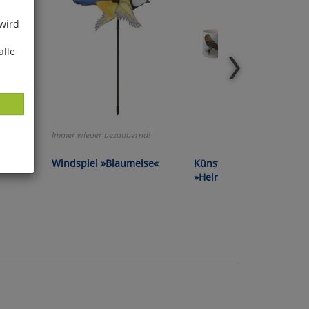
 wird
alle
nd!
Immer wieder bezaubernd!
ise«
Windspiel »Blaumeise«
Künstlerbecher-Set
»Heimische Eulen«
ies
glich
der