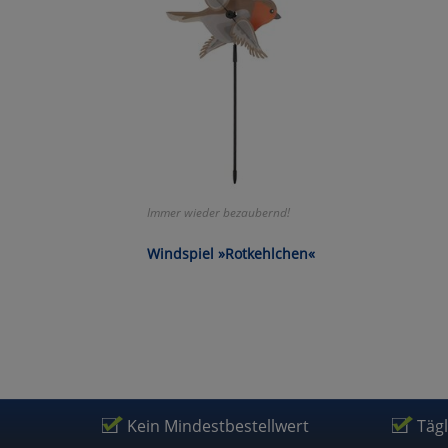
Wa
Pe
Ma
Um
Immer wieder bezaubernd!
Windspiel »Rotkehlchen«
Kein Mindestbestellwert
Täg