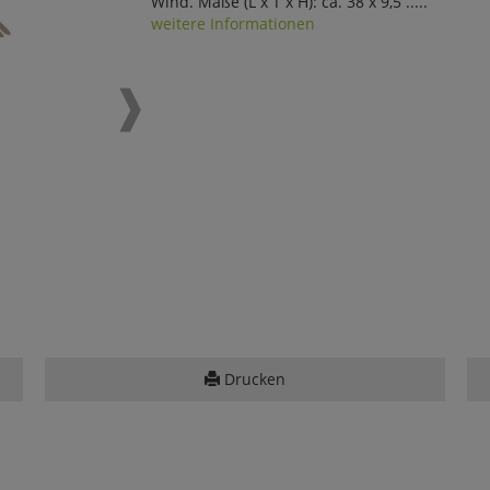
Wind. Maße (L x T x H): ca. 38 x 9,5 .....
weitere Informationen
Drucken