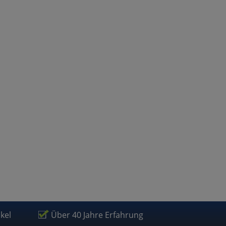
atenverarbeitung (Seitenende)
ikel
Über 40 Jahre Erfahrung