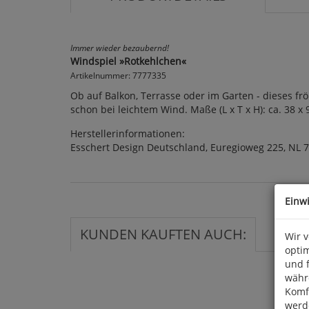
Immer wieder bezaubernd!
Windspiel »Rotkehlchen«
Artikelnummer: 7777335
Ob auf Balkon, Terrasse oder im Garten - dieses fr
schon bei leichtem Wind. Maße (L x T x H): ca. 38 x 
Herstellerinformationen:
Esschert Design Deutschland, Euregioweg 225, NL 
Einw
KUNDEN KAUFTEN AUCH:
Wir 
optim
und 
währ
Komfo
werde