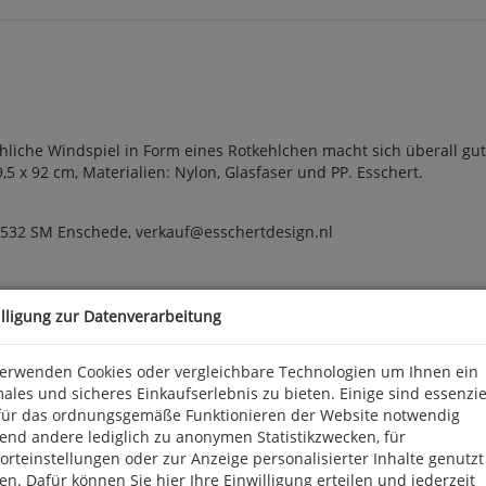
öhliche Windspiel in Form eines Rotkehlchen macht sich überall gut
9,5 x 92 cm, Materialien: Nylon, Glasfaser und PP. Esschert.
7532 SM Enschede, verkauf@esschertdesign.nl
illigung zur Datenverarbeitung
verwenden Cookies oder vergleichbare Technologien um Ihnen ein
ales und sicheres Einkaufserlebnis zu bieten. Einige sind essenzie
für das ordnungsgemäße Funktionieren der Website notwendig
end andere lediglich zu anonymen Statistikzwecken, für
rteinstellungen oder zur Anzeige personalisierter Inhalte genutzt
n. Dafür können Sie hier Ihre Einwilligung erteilen und jederzeit